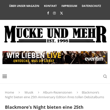
ÜBER UNSER MAGAZIN
KONTAKT
IMPRESSUM
DATENSCHUTZ
Home
Musik
Album-Rezensionen
Blackmore’s
Night bieten eine 25th Anniversary Edition ihres tollen Debütalbums
Blackmore’s Night bieten eine 25th