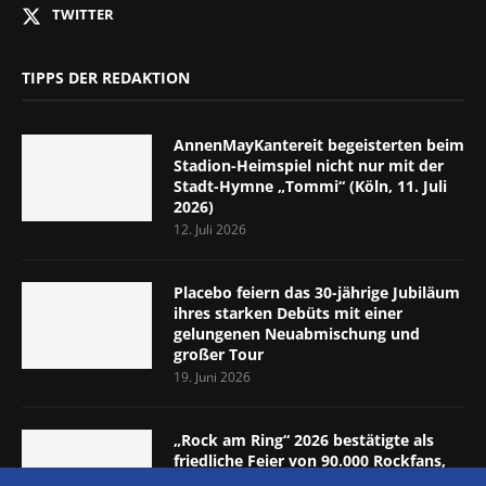
TWITTER
TIPPS DER REDAKTION
AnnenMayKantereit begeisterten beim
Stadion-Heimspiel nicht nur mit der
Stadt-Hymne „Tommi“ (Köln, 11. Juli
2026)
12. Juli 2026
Placebo feiern das 30-jährige Jubiläum
ihres starken Debüts mit einer
gelungenen Neuabmischung und
großer Tour
19. Juni 2026
„Rock am Ring“ 2026 bestätigte als
friedliche Feier von 90.000 Rockfans,
dass das Konzept passt (Nürburgring,