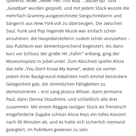
spielend. Wow! „Never Felt This Way“, „Butterflyz“ und
„Goodbye“ wurden gespielt, und mit jedem Stück wusste die
mehrfach Grammy-ausgezeichnete Songschreiberin und
Sängerin aus New York voll zu überzeugen. Die zwischen
Soul, Funk und Pop liegende Musik war einfach schön
anzuhören, die Hauptdarstellerin zudem schön anzusehen –
das Publikum war dementsprechend begeistert. Als dann
kurz vor Schluss der große Hit „Fallin'“ erklang, ging der
Museumsplatz in Jubel unter. Zum Abschied spielte Alicia
das tolle „You Don’t Know My Name“, wobei sie vorher
jedem ihrer Background-Vokalisten noch einmal besondere
Gelegenheit gab, die stimmlichen Fähigkeiten zu
demonstrieren – erst sang Jessica Wilson, dann Jermaine
Paul, dann Denise Stoudmire, und schließlich alle drei
zusammen. Mit einem Reggae-lastigen Stück als frenetisch
eingeforderte Zugabe schloss Alicia Keys ein tolles Konzert
nach 90 Minuten ab, und es hatte sich sicherlich niemand
geärgtert, im Publikum gewesen zu sein.