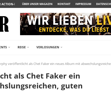
ENDÄREN POLARSTERN...
ÜBER UNSER MAGAZIN
KONTAKT
IMPRESSUM
DATENSCH
RAMA JETZT AUF DVD...
LESINGERS ROMCOM AUS 1963...
ENTS
REISE
VERLOSUNGEN
rphy veröffentlicht als Chet Faker ein neues Album mit abwechslungsreich
cht als Chet Faker ein
hslungsreichen, guten