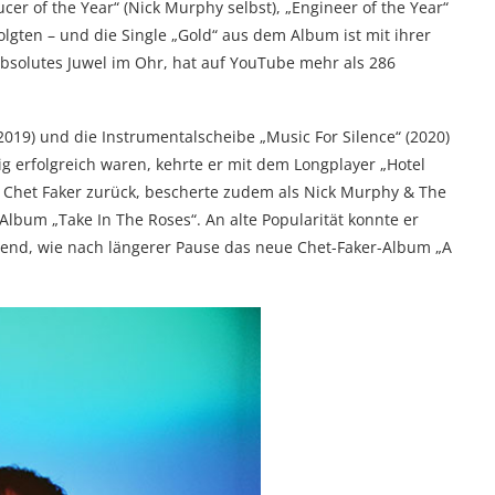
cer of the Year“ (Nick Murphy selbst), „Engineer of the Year“
folgten – und die Single „Gold“ aus dem Album ist mit ihrer
absolutes Juwel im Ohr, hat auf YouTube mehr als 286
19) und die Instrumentalscheibe „Music For Silence“ (2020)
erfolgreich waren, kehrte er mit dem Longplayer „Hotel
 zu Chet Faker zurück, bescherte zudem als Nick Murphy & The
lbum „Take In The Roses“. An alte Popularität konnte er
nend, wie nach längerer Pause das neue Chet-Faker-Album „A