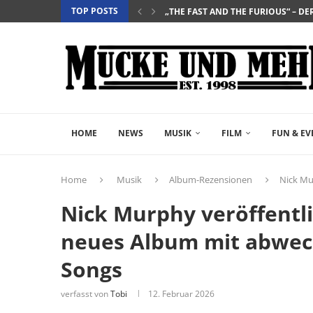
TOP POSTS
„SALZ UND WASSER – MIT DER LEG
„PALÄSTINA 36“ – DAS HISTORIEN-D
„GELIEBTER SPINNER“ – JOHN SCH
HOME
NEWS
MUSIK
FILM
FUN & EV
Home
Musik
Album-Rezensionen
Nick Mu
Nick Murphy veröffentli
neues Album mit abwec
Songs
verfasst von
Tobi
12. Februar 2026