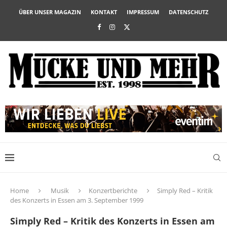
ÜBER UNSER MAGAZIN
KONTAKT
IMPRESSUM
DATENSCHUTZ
Home
Musik
Konzertberichte
Simply Red – Kritik
des Konzerts in Essen am 3. September 1999
Simply Red – Kritik des Konzerts in Essen am