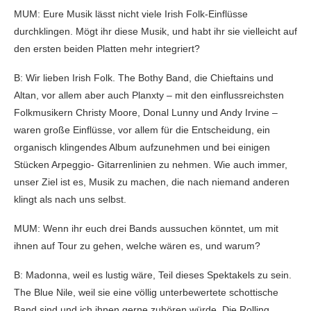
MUM: Eure Musik lässt nicht viele Irish Folk-Einflüsse
durchklingen. Mögt ihr diese Musik, und habt ihr sie vielleicht auf
den ersten beiden Platten mehr integriert?
B: Wir lieben Irish Folk. The Bothy Band, die Chieftains und
Altan, vor allem aber auch Planxty – mit den einflussreichsten
Folkmusikern Christy Moore, Donal Lunny und Andy Irvine –
waren große Einflüsse, vor allem für die Entscheidung, ein
organisch klingendes Album aufzunehmen und bei einigen
Stücken Arpeggio- Gitarrenlinien zu nehmen. Wie auch immer,
unser Ziel ist es, Musik zu machen, die nach niemand anderen
klingt als nach uns selbst.
MUM: Wenn ihr euch drei Bands aussuchen könntet, um mit
ihnen auf Tour zu gehen, welche wären es, und warum?
B: Madonna, weil es lustig wäre, Teil dieses Spektakels zu sein.
The Blue Nile, weil sie eine völlig unterbewertete schottische
Band sind und ich ihnen gerne zuhören würde. Die Rolling