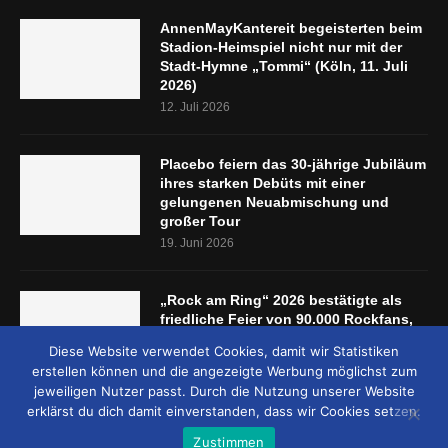
AnnenMayKantereit begeisterten beim
Stadion-Heimspiel nicht nur mit der
Stadt-Hymne „Tommi“ (Köln, 11. Juli
2026)
12. Juli 2026
Placebo feiern das 30-jährige Jubiläum
ihres starken Debüts mit einer
gelungenen Neuabmischung und
großer Tour
19. Juni 2026
„Rock am Ring“ 2026 bestätigte als
friedliche Feier von 90.000 Rockfans,
dass das Konzept passt (Nürburgring,
Diese Website verwendet Cookies, damit wir Statistiken
5.-7. Juni 2026)
erstellen können und die angezeigte Werbung möglichst zum
8. Juni 2026
jeweiligen Nutzer passt. Durch die Nutzung unserer Website
erklärst du dich damit einverstanden, dass wir Cookies setzen.
Zustimmen