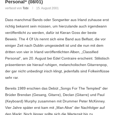
Personal“ (08/01)
verfasst von
Tobi
15. August 2001
Dass manchmal Bands oder Songwriter aus Irland zuhause erst
richtig bekannt sein müssen, um hierzulande auch irgendwann
veröffentlicht zu werden, dafür ist Kieran Goss der beste
Beweis. The 4 Of Us nennt sich eine Band aus Belfast, die vor
einiger Zeit nach Dublin umgesiedelt ist und die nun mit dem
dritten von vier in Irland veröffentlichten Alben, „Classified
Personal“, am 20. August bei Edel Contraire erscheint. Stilistisch
präsentieren sie hierauf ruhigen, melancholischen Gitarrenpop,
der gar nicht unbedingt irisch klingt, jedenfalls sind Folkeinflüsse
sehr rar.
Bereits 1989 erschien das Debüt „Songs For The Tempted“ der
Brüder Brendan (Gesang, Gitarre), Declan (Gitarre) und Paul
(Keyboard) Murphy zusammen mit Drummer Peter McKinney.
Vier Jahre später erst kam mit „Man Alive“ der Nachfolger auf
den Markt. Noch länger sollte sich die Wartezeit bis zu