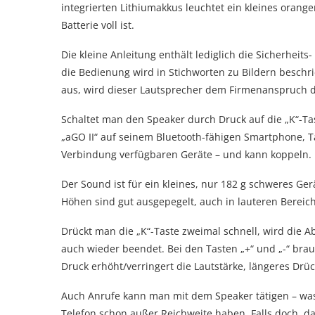
integrierten Lithiumakkus leuchtet ein kleines orange
Batterie voll ist.
Die kleine Anleitung enthält lediglich die Sicherhei
die Bedienung wird in Stichworten zu Bildern beschr
aus, wird dieser Lautsprecher dem Firmenanspruch doc
Schaltet man den Speaker durch Druck auf die „K“-Ta
„aGO II“ auf seinem Bluetooth-fähigen Smartphone, Tab
Verbindung verfügbaren Geräte – und kann koppeln.
Der Sound ist für ein kleines, nur 182 g schweres Ge
Höhen sind gut ausgepegelt, auch in lauteren Bereich
Drückt man die „K“-Taste zweimal schnell, wird die 
auch wieder beendet. Bei den Tasten „+“ und „-“ brau
Druck erhöht/verringert die Lautstärke, längeres Drü
Auch Anrufe kann man mit dem Speaker tätigen – was
Telefon schon außer Reichweite haben. Falls doch, 