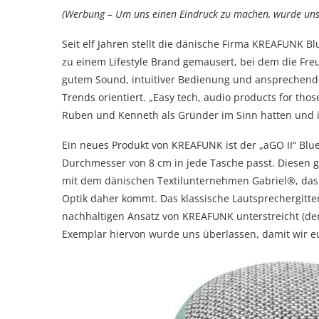
(Werbung – Um uns einen Eindruck zu machen, wurde uns e
Seit elf Jahren stellt die dänische Firma KREAFUNK B
zu einem Lifestyle Brand gemausert, bei dem die Freud
gutem Sound, intuitiver Bedienung und ansprechende
Trends orientiert. „Easy tech, audio products for thos
Ruben und Kenneth als Gründer im Sinn hatten und
Ein neues Produkt von KREAFUNK ist der „aGO II“ Blu
Durchmesser von 8 cm in jede Tasche passt. Diesen g
mit dem dänischen Textilunternehmen Gabriel®, das Te
Optik daher kommt. Das klassische Lautsprechergitter
nachhaltigen Ansatz von KREAFUNK unterstreicht (der 
Exemplar hiervon wurde uns überlassen, damit wir e