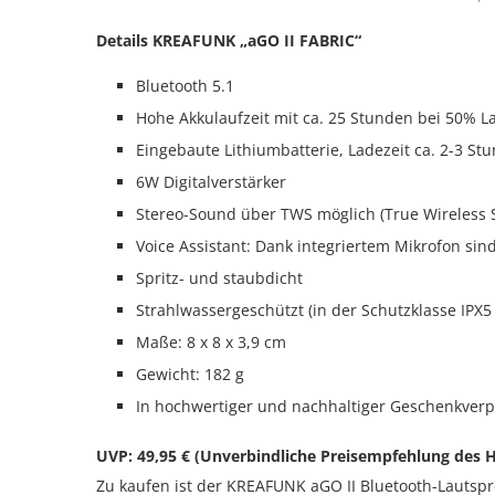
Details KREAFUNK „aGO II FABRIC“
Bluetooth 5.1
Hohe Akkulaufzeit mit ca. 25 Stunden bei 50% La
Eingebaute Lithiumbatterie, Ladezeit ca. 2-3 St
6W Digitalverstärker
Stereo-Sound über TWS möglich (True Wireless 
Voice Assistant: Dank integriertem Mikrofon sin
Spritz- und staubdicht
Strahlwassergeschützt (in der Schutzklasse IPX5 k
Maße: 8 x 8 x 3,9 cm
Gewicht: 182 g
In hochwertiger und nachhaltiger Geschenkver
UVP: 49,95 € (Unverbindliche Preisempfehlung des H
Zu kaufen ist der KREAFUNK aGO II Bluetooth-Lautsp