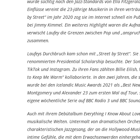
wurde süchtig nach den Jazz-Standards von Ella Fitzgerald
Einflüsse vereint die 23-jährige Musikerin in ihren vertr
by Street“ im Jahr 2020 zog sie im Internet schnell ein Pu
bei Jimmy Kimmel. Ein weiteres Highlight waren die Au
verwischt Laufey die Grenzen zwischen Pop und „anspruc
zusammen.
Laufeys Durchbruch kam schon mit „Street by Street“. Sie 
renommierten Presidential Scholarship besuchte. Der Song
TikTok und Instagram. Zu ihren Fans zählten Billie Eilish
to Keep Me Warm“ kollaborierte. In den zwei Jahren, die s
wurde bei den Icelandic Music Awards 2021 als „Best New 
Montgomery und Alexander 23 zum ersten Mal auf Tour, s
eigene wöchentliche Serie auf BBC Radio 3 und BBC Soun
Auch mit ihrem Debütalbum Everything I Know About Love,
musikalische Welten. Untermalt von dramatischen Orches
charakteristischen Jazzgesang, der an die Hollywood-Musi
intime Gefühle, die mit dem Erwachsenwerden einhergehen