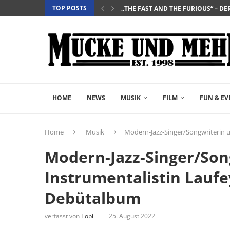
TOP POSTS
„SALZ UND WASSER – MIT DER LEG
„PALÄSTINA 36“ – DAS HISTORIEN-D
„GELIEBTER SPINNER“ – JOHN SCH
HOME
NEWS
MUSIK
FILM
FUN & EV
Home
Musik
Modern-Jazz-Singer/Songwriterin u
Modern-Jazz-Singer/Son
Instrumentalistin Laufey
Debütalbum
verfasst von
Tobi
25. August 2022