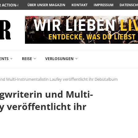
ÜBER UNSER MAGAZIN
KONTAKT
IMPRESSUM
DATENSCH
ENDÄREN POLARSTERN...
RAMA JETZT AUF DVD...
LESINGERS ROMCOM AUS 1963...
ENTS
REISE
VERLOSUNGEN
nd Multi-Instrumentalistin Laufey veröffentlicht ihr Debütalbum
gwriterin und Multi-
 veröffentlicht ihr