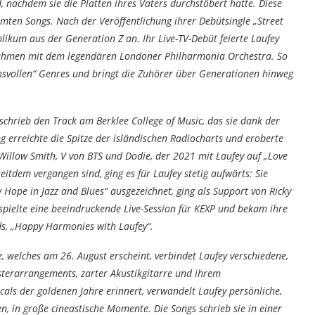
, nachdem sie die Platten ihres Vaters durchstöbert hatte. Diese
äumten Songs. Nach der Veröffentlichung ihrer Debütsingle „Street
blikum aus der Generation Z an. Ihr Live-TV-Debüt feierte Laufey
fnahmen mit dem legendären Londoner Philharmonia Orchestra. So
hsvollen“ Genres und bringt die Zuhörer über Generationen hinweg
schrieb den Track am Berklee College of Music, das sie dank der
 erreichte die Spitze der isländischen Radiocharts und eroberte
, Willow Smith, V von BTS und Dodie, der 2021 mit Laufey auf „Love
eitdem vergangen sind, ging es für Laufey stetig aufwärts: Sie
Hope in Jazz and Blues“ ausgezeichnet, ging als Support von Ricky
pielte eine beeindruckende Live-Session für KEXP und bekam ihre
ds, „Happy Harmonies with Laufey“.
 welches am 26. August erscheint, verbindet Laufey verschiedene,
terarrangements, zarter Akustikgitarre und ihrem
cals der goldenen Jahre erinnert, verwandelt Laufey persönliche,
, in große cineastische Momente. Die Songs schrieb sie in einer