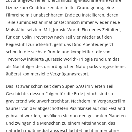
zuvor angeworfenen Merchandising-Maschine eine wahre
Lizenz zum Gelddrucken darstellte. Grund genug, eine
Filmreihe mit unabsehbarem Ende zu installieren, deren
Teile zumindest animationstechnisch immer wieder neue
Maßstäbe setzten. Mit „Jurasic World: Ein neues Zeitalter“,
für den Colin Trevorrow nach Teil vier wieder auf den
Regiestuhl zurückkehrt, geht das Dino-Abenteuer jetzt
schon in die sechste Runde und komplettiert die von
Trevorrow initiierte „Jurassic World“-Trilogie rund um das
als Nachfolger des ursprünglichen Naturparks vorgesehene,
äußerst kommerzielle Vergnügungsresort.
Das ist zwar schon seit dem Super-GAU im vierten Teil
Geschichte, dessen Folgen für die Erde jedoch sind so
gravierend wie unvorhersehbar. Nachdem im Vorgängerfilm
Saurier von der abgeschotteten Pazifikinsel auf das Festland
gebracht wurden, bevölkern sie nun den gesamten Planeten
und zwingen die Menschen zu einem Miteinander, das
natürlich multimedial ausgeschlachtet nicht immer ohne