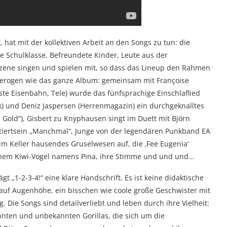
hat mit der kollektiven Arbeit an den Songs zu tun: die
e Schulklasse. Befreundete Kinder, Leute aus der
szene singen und spielen mit, so dass das Lineup den Rahmen
eterogen wie das ganze Album: gemeinsam mit Françoise
ste Eisenbahn, Tele) wurde das fünfsprachige Einschlaflied
k) und Deniz Jaspersen (Herrenmagazin) ein durchgeknalltes
 Gold“), Gisbert zu Knyphausen singt im Duett mit Björn
ertiertsein „Manchmal“, Junge von der legendären Punkband EA
im Keller hausendes Gruselwesen auf, die ‚Fee Eugenia‘
inem Kiwi-Vogel namens Pina, ihre Stimme und und und…
t „1-2-3-4!“ eine klare Handschrift. Es ist keine didaktische
 auf Augenhöhe, ein bisschen wie coole große Geschwister mit
 Die Songs sind detailverliebt und leben durch ihre Vielheit:
nnten und unbekannten Gorillas, die sich um die