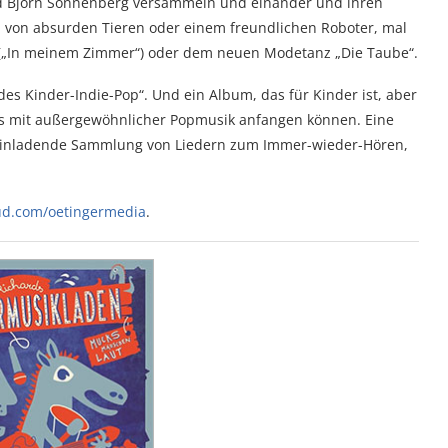
nd Björn Sonnenberg versammeln und einander und ihren
 von absurden Tieren oder einem freundlichen Roboter, mal
 („In meinem Zimmer“) oder dem neuen Modetanz „Die Taube“.
es Kinder-Indie-Pop“. Und ein Album, das für Kinder ist, aber
was mit außergewöhnlicher Popmusik anfangen können. Eine
d einladende Sammlung von Liedern zum Immer-wieder-Hören,
ud.com/oetingermedia
.