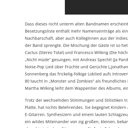
Dass dieses nicht unterm alten Bandnamen erscheint, 
Besetzungsliste enthält mehr Namenseinträge als ein
Nachbarschaft, aber auch KollegInnen aus der Indie
der Band sprengte. Die Mischung der Gäste ist so h
Cactus (Stereo Total) und Francesco Wilking (Die höch
„Nicht müde“ gesungen, mit Andreas Spechtl (Ja Pani
Noise-Pop Lied über Früchte und Gerüchte („Jonathan
Sonnenberg das frickelig-folkige Loblied aufs Introv
80 taucht in „Monster und Zombies“ als freundliches 
Martha Wilking leiht dem Wappentier des Albums, e
Trotz der wechselnden Stimmungen und Stilistiken träg
Platte, hat nichts Belehrendes. Sie begegnet Kindern
E-Gitarren, Synthesizern und einem lauten Schlagzeug.
ein wildes Miteinander von zig großen, kleinen, beka