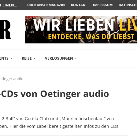
UERAUFARBEITUNG DER BESONDEREN ART
ÜBER UNSER MAGAZIN
KONTAKT
IMPRESSUM
DATENSCH
N ZUM ALBTRAUM WIRD
SPÄTE...
– FREIKARTEN- UND...
R ACTION-BLOCKBUSTER...
ENDÄREN POLARSTERN...
RAMA JETZT AUF DVD...
LESINGERS ROMCOM AUS 1963...
ENTS
REISE
VERLOSUNGEN
tinger audio
CDs von Oetinger audio
1-2-3-4!“ von Gorilla Club und „Mucksmäuschenlaut“ von
n. Hier die vom Label bereit gestellten Infos zu den CDs: