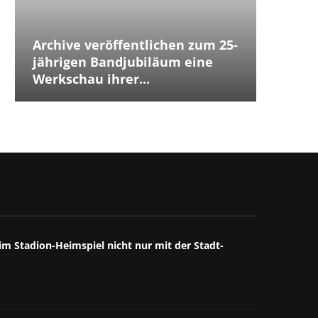
Archive veröffentlichen zum 25-
Placeb
Placebo
Distur
jährigen Bandjubiläum eine
The Cu
Jubilä
besten
The We
Annive
Tears 
Iggy P
Werkschau ihrer...
ersten
Debüts.
Box...
starke
großart
starkes
Mitschn
m Stadion-Heimspiel nicht nur mit der Stadt-