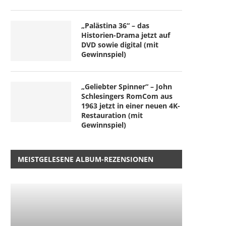
„Palästina 36“ – das
Historien-Drama jetzt auf
DVD sowie digital (mit
Gewinnspiel)
„Palästina 36“ – das Historien-
„Geliebter Spinner“ – 
Drama jetzt auf DVD...
Schlesingers RomCom aus 
2. August 2026
1. August 2026
„Geliebter Spinner“ – John
Schlesingers RomCom aus
1963 jetzt in einer neuen 4K-
Restauration (mit
Gewinnspiel)
MEISTGELESENE ALBUM-REZENSIONEN