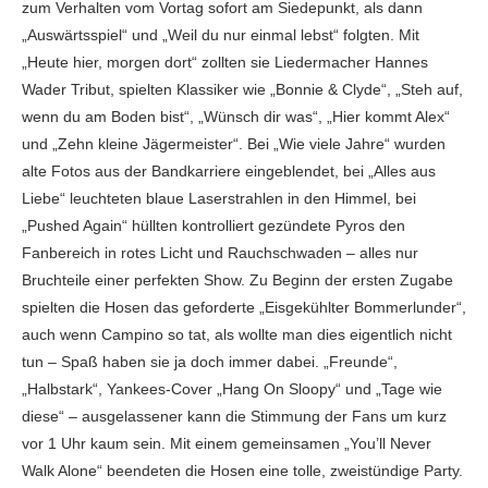
zum Verhalten vom Vortag sofort am Siedepunkt, als dann
„Auswärtsspiel“ und „Weil du nur einmal lebst“ folgten. Mit
„Heute hier, morgen dort“ zollten sie Liedermacher Hannes
Wader Tribut, spielten Klassiker wie „Bonnie & Clyde“, „Steh auf,
wenn du am Boden bist“, „Wünsch dir was“, „Hier kommt Alex“
und „Zehn kleine Jägermeister“. Bei „Wie viele Jahre“ wurden
alte Fotos aus der Bandkarriere eingeblendet, bei „Alles aus
Liebe“ leuchteten blaue Laserstrahlen in den Himmel, bei
„Pushed Again“ hüllten kontrolliert gezündete Pyros den
Fanbereich in rotes Licht und Rauchschwaden – alles nur
Bruchteile einer perfekten Show. Zu Beginn der ersten Zugabe
spielten die Hosen das geforderte „Eisgekühlter Bommerlunder“,
auch wenn Campino so tat, als wollte man dies eigentlich nicht
tun – Spaß haben sie ja doch immer dabei. „Freunde“,
„Halbstark“, Yankees-Cover „Hang On Sloopy“ und „Tage wie
diese“ – ausgelassener kann die Stimmung der Fans um kurz
vor 1 Uhr kaum sein. Mit einem gemeinsamen „You’ll Never
Walk Alone“ beendeten die Hosen eine tolle, zweistündige Party.