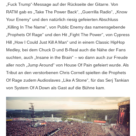
„Fuck Trump“-Message auf der Rückseite der Gitarre. Von
RATM gab es „Take The Power Back“, „Guerrilla Radio“, „Know
Your Enemy“ und den natürlich riesig gefeierten Abschluss
„Killing In The Name“, von Public Enemy das namensgebende
„Prophets Of Rage“ und den Hit „Fight The Power“, von Cypress
Hill „How I Could Just Kill A Man“ und in einem Classic HipHop
Medley, bei dem Chuck D und B-Real auch die Nähe der Fans
suchten, auch „Insane in the Brain“ – wo dann auch zur Freude
aller noch „Jump Around“ von House Of Pain gefeiert wurde. Als
Tribut an den verstorbenen Chris Cornell spielten die Prophets
Of Rage zudem Audioslaves „Like A Stone“, für das Serj Tankian
von System Of A Down als Gast auf die Bühne kam.