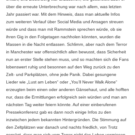
über die erneute Unterbrechung war nach allem, was letzten
Jahr passiert war. Mit dem Hinweis, dass man aktuelle Infos
zum weiteren Verlauf über Social Media und Ansagen streuen
würde und dass man mit Rammstein sprechen würde, ob sie
ihren Gig in den Folgetagen nachholen könnten, wurden die
Massen in die Nacht entlassen. Schlimm, aber nach dem Terror
in Manchester war offensichtlich allen bewusst, dass Sicherheit
nun an erster Stelle stehen muss, und so machten sich die Fans
lobenswert ruhig und besonnen auf den Weg zurück zu den
Zelt- und Parkplätzen, ohne jede Panik. Dabei gesungene
Lieder wie „Lust am Leben“ oder „You’ll Never Walk Alone“
erzeugten beim einen oder anderen Gänsehaut, und alle hofften
nur, dass die Ermittlungen erfolgreich sein würden und man am
nächsten Tag weiter feiern könnte. Auf einer einberufenen
Pressekonferenz gab es dann noch einige Infos zu den
inzwischen jedem bekannten Hintergründen. Die Stimmung auf
den Zeltplätzen war danach und nachts friedlich, von Trotz
geprägt, dass man sich vom Terror nicht das Leben vermiesen