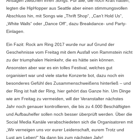
Ansagen zwischen ihren Songs. Für alle, die noch Kraft hatten,
legten die HipHopper aus Seattle aber einen stimmungsvollen
Abschluss hin, mit Songs wie „Thrift Shop“, „Can’t Hold Us“,
„White Walls“ oder „Dance Off“, dazu Breakdance- und Party-
Einlagen.
Ein Fazit: Rock am Ring 2017 wurde nur auf Grund der
Geschehnisse vom Freitag mit dem Ausfall von Rammstein nicht
zu der triumphalen Heimkehr, die es hätte sein können.
Ansonsten aber war es ein tolles Festival, welches gut
organisiert war und viele starke Konzerte bot, dazu noch ein
besonderes Gefühl des Zusammenschweißens hinterließ – und
der Ring ist halt der Ring, hier gehört das Ganze hin. Um Dinge
wie am Freitag zu vermeiden, will der Veranstalter nächstes
Jahr noch genauer kontrollieren, die bis zu 4.000 Beschäftigten
und Aufbauhelfer sollen noch besser überprüft werden. Über die
Social Media Kanäle verabschiedeten sich die Organisatoren mit
„Wir verneigen uns vor eurer Leidenschaft, eurem Trotz und
Lust am Leben!“ Na dann bis zum nächsten Jahr!