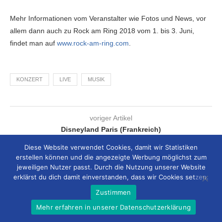
Mehr Informationen vom Veranstalter wie Fotos und News, vor
allem dann auch zu Rock am Ring 2018 vom 1. bis 3. Juni,
findet man auf
www.rock-am-ring.com
.
KONZERT
LIVE
MUSIK
voriger Artikel
Disneyland Paris (Frankreich)
nächster Artikel
Diese Website verwendet Cookies, damit wir Statistiken
erstellen können und die angezeigte Werbung möglichst zum
„Hacksaw Ridge – Die Entscheidung“
jeweiligen Nutzer passt. Durch die Nutzung unserer Website
erklärst du dich damit einverstanden, dass wir Cookies setzen.
Zustimmen
RELATED ARTICLES
Mehr erfahren in unserer Datenschutzerklärung