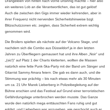
Drängeleien von hinten nach vorne unsinnig machte – hier also
ein weiteres Lob an die Verantwortlichen, das ist gut gelöst!
Auch die zwischen den Gigs immer wieder kehrenden, aber in
ihrer Frequenz nicht nervenden Sicherheitshinweise bzgl.
Blitzschutzzonen etc. zeigten, dass Sicherheit extrem wichtig
genommen wird.
Die Broilers spielten als nächste auf der Volcano Stage, und
nachdem sich die Combo aus Düsseldorf ja in den letzten
Jahren zu Überfliegern gemausert hat und ihre Alben „Noir“ und
„(sic!)“ auf Platz 1 der Charts kletterten, wollten die Massen
natürlich eine fette Punk-Ska-Party mit der Band um Sänger und
Gitarrist Sammy Amara feiern. Die gab es dann auch, und die
Stimmung war prächtig – bis nach etwas mehr als 30 Minuten
um ca. 21 Uhr Marek Lieberberg in Polizeibegleitung auf der
Bühne erschien und das Festival auf Grund einer terroristischen
Gefährdungslage unterbrochen werden musste. Das Ganze
wurde den natürlich mega enttäuschten Fans ruhig und gut
erklärt, und Lieberberg war anzusehen, wie geschockt auch er