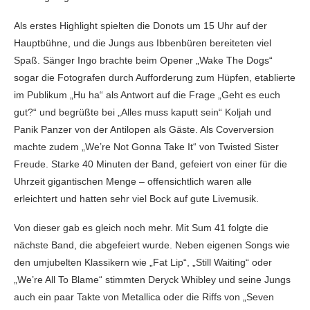
Als erstes Highlight spielten die Donots um 15 Uhr auf der
Hauptbühne, und die Jungs aus Ibbenbüren bereiteten viel
Spaß. Sänger Ingo brachte beim Opener „Wake The Dogs“
sogar die Fotografen durch Aufforderung zum Hüpfen, etablierte
im Publikum „Hu ha“ als Antwort auf die Frage „Geht es euch
gut?“ und begrüßte bei „Alles muss kaputt sein“ Koljah und
Panik Panzer von der Antilopen als Gäste. Als Coverversion
machte zudem „We’re Not Gonna Take It“ von Twisted Sister
Freude. Starke 40 Minuten der Band, gefeiert von einer für die
Uhrzeit gigantischen Menge – offensichtlich waren alle
erleichtert und hatten sehr viel Bock auf gute Livemusik.
Von dieser gab es gleich noch mehr. Mit Sum 41 folgte die
nächste Band, die abgefeiert wurde. Neben eigenen Songs wie
den umjubelten Klassikern wie „Fat Lip“, „Still Waiting“ oder
„We’re All To Blame“ stimmten Deryck Whibley und seine Jungs
auch ein paar Takte von Metallica oder die Riffs von „Seven