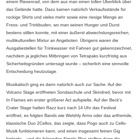
einem Riesenrad, von dem aus man einen tollen Überblick über
das Gelände hatte. Dazu kamen natürlich Verkaufsstände für
rockige Shirts und vieles mehr sowie eine riesige Menge an
Fress- und Trinkbuden, wo man seinen Hunger und Durst
bestens stillen konnte, mit einer äußerst abwechslungsreichen,
multikulturellen Mixtur an Angeboten. Übrigens waren die
Ausgabestellen für Trinkwasser mit Fahnen gut gekennzeichnet,
nachdem ja jegliches Mitbringen von Tetrapaks kurzfristig aus
Sicherheitsgründen untersagt wurde – sicherlich eine sinnvolle
Entscheidung heutzutage.
Musikalisch ging es dann natürlich auch zur Sache. Auf der
Volcano Stage eröffneten Sondaschule und Skindred, bevor mit
In Flames ein erster größerer Act aufspielte. Auf der Beck’s
Crater Stage hatten Razz kurz nach 14 Uhr das Festival
eröffnet, es folgten Bands wie Welshly Arms oder das artfremde,
klassische Duo 2Cellos, das zeigte, dass Pogo auch zu Cello-
Musik funktionieren kann, und einen insgesamt feinen Gig
hinlegte – und die folgenden Simple Plan stellten dann die