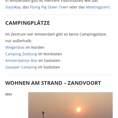
In Amsterdam gibt es mehrere Youthhostels wie das
Stayokay
, das
Flying Pig Down Town
oder das
Meetingpoint
.
CAMPINGPLÄTZE
Im Zentrum von Amsterdam gibt es keine Campingplätze,
nur außerhalb:
Vliegenbos
im Norden
Camping Zeeburg
im Nordosten
Amsterdamse Bos
im Südosten
Gaasper Camping
im Südosten
WOHNEN AM STRAND – ZANDVOORT
Wer