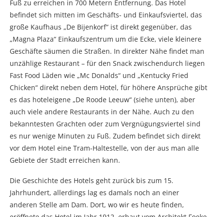
Fuß zu erreichen in 700 Metern Entfernung. Das Hotel
befindet sich mitten im Geschäfts- und Einkaufsviertel, das
große Kaufhaus „De Bijenkorf“ ist direkt gegenüber, das
„Magna Plaza“ Einkaufszentrum um die Ecke, viele kleinere
Geschäfte säumen die Straßen. In direkter Nähe findet man
unzählige Restaurant – für den Snack zwischendurch liegen
Fast Food Läden wie „Mc Donalds“ und „Kentucky Fried
Chicken“ direkt neben dem Hotel, für höhere Ansprüche gibt
es das hoteleigene „De Roode Leeuw“ (siehe unten), aber
auch viele andere Restaurants in der Nähe. Auch zu den
bekanntesten Grachten oder zum Vergnügungsviertel sind
es nur wenige Minuten zu Fuß. Zudem befindet sich direkt
vor dem Hotel eine Tram-Haltestelle, von der aus man alle
Gebiete der Stadt erreichen kann.
Die Geschichte des Hotels geht zurück bis zum 15.
Jahrhundert, allerdings lag es damals noch an einer
anderen Stelle am Dam. Dort, wo wir es heute finden,
eröffnete das Hotel im Jahr 1912, erbaut vom Architekt Foeke