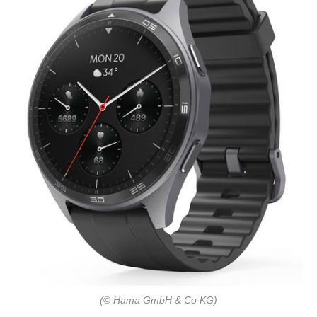
(© Hama GmbH & Co KG)