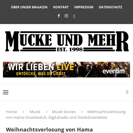
ÜBER UNSER MAGAZIN
KONTAKT
IMPRESSUM
DATENSCHUTZ
Home
Musik
Musik Stories
Weihnachtsverlosung
von Hama Smartwatch, Digitalradio und Steckdosenleiste
Weihnachtsverlosung von Hama