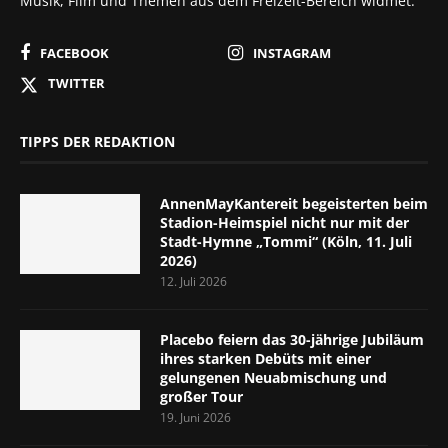
Musik, Film und Themen aus dem Freizeit-Bereich widmet.
FACEBOOK
INSTAGRAM
TWITTER
TIPPS DER REDAKTION
AnnenMayKantereit begeisterten beim
Stadion-Heimspiel nicht nur mit der
Stadt-Hymne „Tommi“ (Köln, 11. Juli
2026)
12. Juli 2026
Placebo feiern das 30-jährige Jubiläum
ihres starken Debüts mit einer
gelungenen Neuabmischung und
großer Tour
19. Juni 2026