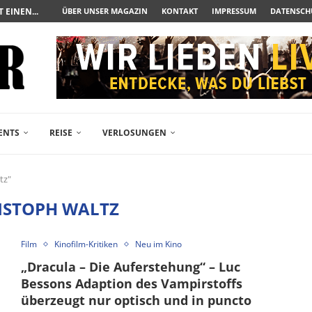
ÜBER UNSER MAGAZIN
KONTAKT
IMPRESSUM
DATENSCH
UERAUFARBEITUNG DER BESONDEREN ART
N ZUM ALBTRAUM WIRD
SPÄTE...
– FREIKARTEN- UND...
R ACTION-BLOCKBUSTER...
ENDÄREN POLARSTERN...
RAMA JETZT AUF DVD...
LESINGERS ROMCOM AUS 1963...
ENTS
REISE
VERLOSUNGEN
tz"
ISTOPH WALTZ
Film
Kinofilm-Kritiken
Neu im Kino
„Dracula – Die Auferstehung“ – Luc
Bessons Adaption des Vampirstoffs
überzeugt nur optisch und in puncto