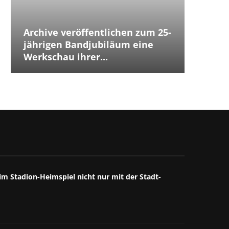
Archive veröffentlichen zum 25-
Placeb
Placebo
Distur
jährigen Bandjubiläum eine
The Cu
Jubilä
besten
The We
Annive
Tears 
Iggy P
Werkschau ihrer...
ersten
Debüts.
Box...
starke
großart
starkes
Mitschn
m Stadion-Heimspiel nicht nur mit der Stadt-