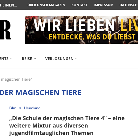
UERAUFARBEITUNG DER BESONDEREN ART
ÜBER UNSER MAGAZIN
KONTAKT
IMPRESSUM
DATENSCH
N ZUM ALBTRAUM WIRD
SPÄTE...
– FREIKARTEN- UND...
R ACTION-BLOCKBUSTER...
ENDÄREN POLARSTERN...
RAMA JETZT AUF DVD...
LESINGERS ROMCOM AUS 1963...
ENTS
REISE
VERLOSUNGEN
r magischen Tiere"
 DER MAGISCHEN TIERE
Film
Heimkino
„Die Schule der magischen Tiere 4“ – eine
weitere Mixtur aus diversen
jugendfilmtauglichen Themen