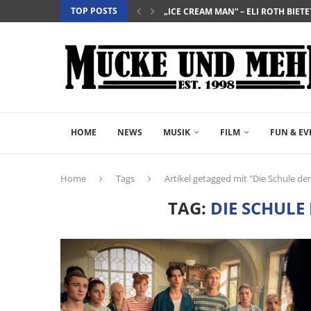
TOP POSTS
„EVERYTIME“ – BERÜHRENDE TRA
„NIGHTBORN“ – WENN MUTTERSEI
“DER TEUFEL TRÄGT PRADA 2” – DIE 
„INSIDIOUS: OUT OF THE FURTHER“ 
„THE FAST AND THE FURIOUS“ – DE
„SALZ UND WASSER – MIT DER LEG
„PALÄSTINA 36“ – DAS HISTORIEN-D
„GELIEBTER SPINNER“ – JOHN SCH
HOME
NEWS
MUSIK
FILM
FUN & EV
Home
Tags
Artikel getagged mit "Die Schule de
TAG:
DIE SCHULE