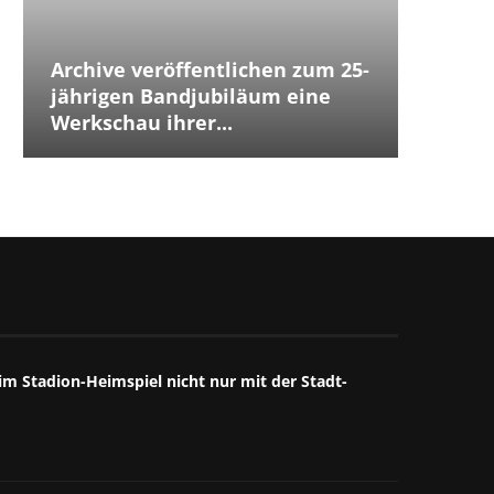
Archive veröffentlichen zum 25-
Placeb
Placebo
Distur
jährigen Bandjubiläum eine
The Cu
Jubilä
besten
The We
Annive
Tears 
Iggy P
Werkschau ihrer...
ersten
Debüts.
Box...
starke
großart
starkes
Mitschn
m Stadion-Heimspiel nicht nur mit der Stadt-