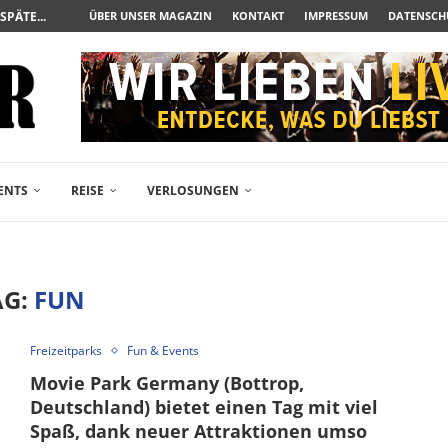
– FREIKARTEN- UND...
ÜBER UNSER MAGAZIN
KONTAKT
IMPRESSUM
DATENSCH
R ACTION-BLOCKBUSTER...
ENDÄREN POLARSTERN...
RAMA JETZT AUF DVD...
LESINGERS ROMCOM AUS 1963...
FANPAKETE-VERLOSUNG ZUM...
TSAMES, STARK BESETZTES...
BODENSTÄNDIGER NEUSTART DER...
ENTS
REISE
VERLOSUNGEN
AG:
FUN
Freizeitparks
Fun & Events
Movie Park Germany (Bottrop,
Deutschland) bietet einen Tag mit viel
Spaß, dank neuer Attraktionen umso