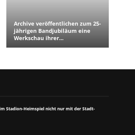
Archive veröffentlichen zum 25-
Placeb
Placebo
Distur
jährigen Bandjubiläum eine
The Cu
Jubilä
besten
The We
Annive
Tears 
Iggy P
Werkschau ihrer...
ersten
Debüts.
Box...
starke
großart
starkes
Mitschn
m Stadion-Heimspiel nicht nur mit der Stadt-