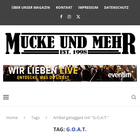
ÜBER UNSER MAGAZIN
KONTAKT
IMPRESSUM
DATENSCHUTZ
Home
Tags
Artikel getagged mit "G.O.A.T."
TAG:
G.O.A.T.