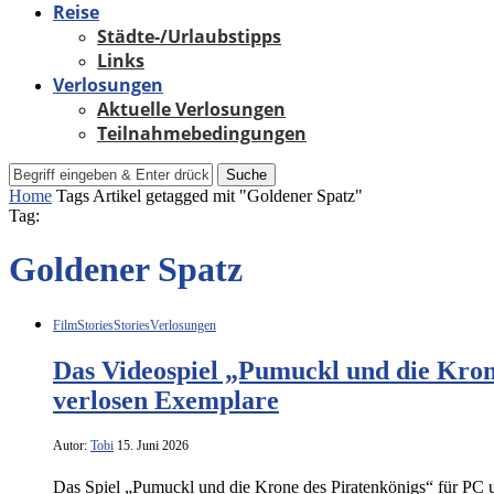
Reise
Städte-/Urlaubstipps
Links
Verlosungen
Aktuelle Verlosungen
Teilnahmebedingungen
Suche
Home
Tags
Artikel getagged mit "Goldener Spatz"
Tag:
Goldener Spatz
Film
Stories
Stories
Verlosungen
Das Videospiel „Pumuckl und die Krone
verlosen Exemplare
Autor:
Tobi
15. Juni 2026
Das Spiel „Pumuckl und die Krone des Piratenkönigs“ für PC u