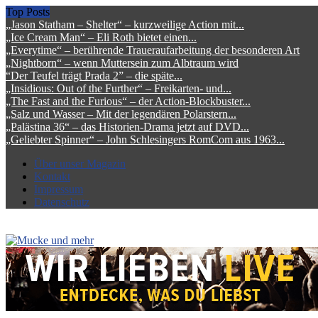
Top Posts
„Jason Statham – Shelter“ – kurzweilige Action mit...
„Ice Cream Man“ – Eli Roth bietet einen...
„Everytime“ – berührende Traueraufarbeitung der besonderen Art
„Nightborn“ – wenn Muttersein zum Albtraum wird
“Der Teufel trägt Prada 2” – die späte...
„Insidious: Out of the Further“ – Freikarten- und...
„The Fast and the Furious“ – der Action-Blockbuster...
„Salz und Wasser – Mit der legendären Polarstern...
„Palästina 36“ – das Historien-Drama jetzt auf DVD...
„Geliebter Spinner“ – John Schlesingers RomCom aus 1963...
Über unser Magazin
Kontakt
Impressum
Datenschutz