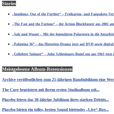
Stories
„Insidious: Out of the Further“ – Freikarten- und Fanpakete-Ve
„The Fast and the Furious“ – der Action-Blockbuster aus 2001 a
„Salz und Wasser – Mit der legendären Polarstern in die Antarkt
„Palästina 36“ – das Historien-Drama jetzt auf DVD sowie digital
„Geliebter Spinner“ – John Schlesingers RomCom aus 1963 jetzt 
Meistgelesene Album-Rezensionen
Archive veröffentlichen zum 25-jährigen Bandjubiläum eine Werk
The Cure begeistern mit ihrem ersten Studioalbum seit...
Placebo feiern das 30-jährige Jubiläum ihres starken Debüts...
Placebo bieten ein tolles, besten Sound bietendes „Live“-Box...