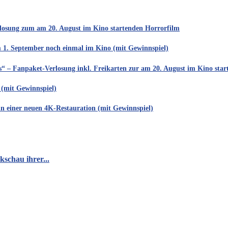
rlosung zum am 20. August im Kino startenden Horrorfilm
m 1. September noch einmal im Kino (mit Gewinnspiel)
is“ – Fanpaket-Verlosung inkl. Freikarten zur am 20. August im Kino sta
 (mit Gewinnspiel)
in einer neuen 4K-Restauration (mit Gewinnspiel)
schau ihrer...