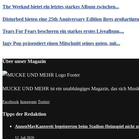
The Weeknd bietet ein letztes starkes Album zwischen...
Disturbed bieten eine 25th Anniversary Edition ihres großartigen.
Tears For Fears bescheren ein starkes erstes Livealbum,...
Iggy Pop präsentiert einen Mitschnitt seines guten, mit...
Über unser Magazin
MUCKE UND MEHR ist ein unabhängiges Magazin, das sich Musik, 
Facebook
Instagram
Twitter
Tipps der Redaktion
AnnenMayKantereit begeisterten beim Stadion-Heimspiel nicht n
12. Juli 2026