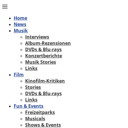
Home
News
Musik
Interviews
Album-Rezensionen
DVDs & Blu-rays
Konzertberichte
Musik Stories
Links
Film
Kinofilm-Kritiken
Stories
DVDs & Blu-rays
Links
Fun & Events
Freizeitparks
Musicals
Shows & Events