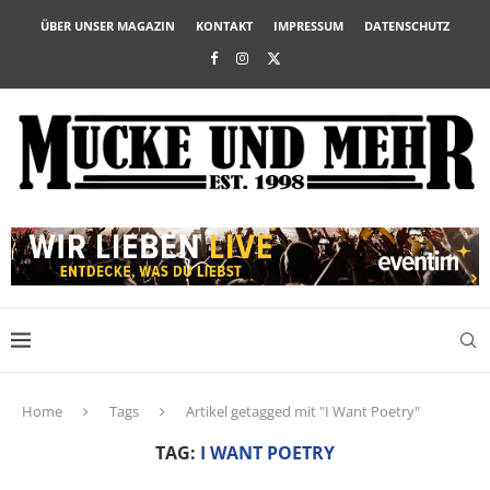
ÜBER UNSER MAGAZIN
KONTAKT
IMPRESSUM
DATENSCHUTZ
Home
Tags
Artikel getagged mit "I Want Poetry"
TAG:
I WANT POETRY