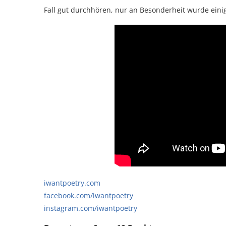
Fall gut durchhören, nur an Besonderheit wurde eini
iwantpoetry.com
facebook.com/iwantpoetry
instagram.com/iwantpoetry