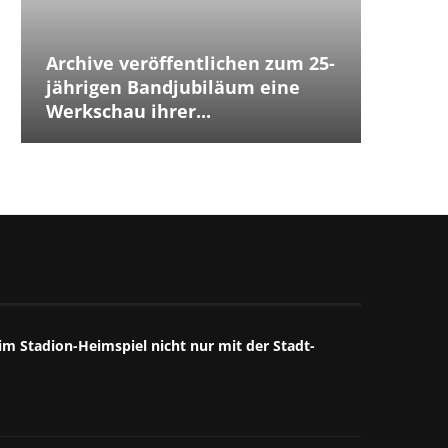
Archive veröffentlichen zum 25-
Placeb
Placebo
Distur
jährigen Bandjubiläum eine
The Cu
Jubilä
besten
The We
Annive
Tears 
Iggy P
Werkschau ihrer...
ersten
Debüts.
Box...
starke
großart
starkes
Mitschn
m Stadion-Heimspiel nicht nur mit der Stadt-