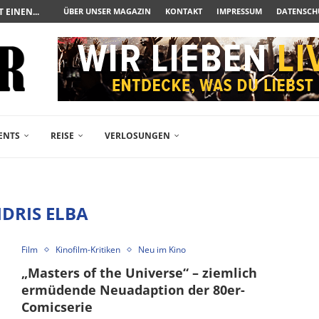
UERAUFARBEITUNG DER BESONDEREN ART
ÜBER UNSER MAGAZIN
KONTAKT
IMPRESSUM
DATENSCH
N ZUM ALBTRAUM WIRD
SPÄTE...
– FREIKARTEN- UND...
R ACTION-BLOCKBUSTER...
ENDÄREN POLARSTERN...
RAMA JETZT AUF DVD...
LESINGERS ROMCOM AUS 1963...
ENTS
REISE
VERLOSUNGEN
IDRIS ELBA
Film
Kinofilm-Kritiken
Neu im Kino
„Masters of the Universe“ – ziemlich
ermüdende Neuadaption der 80er-
Comicserie