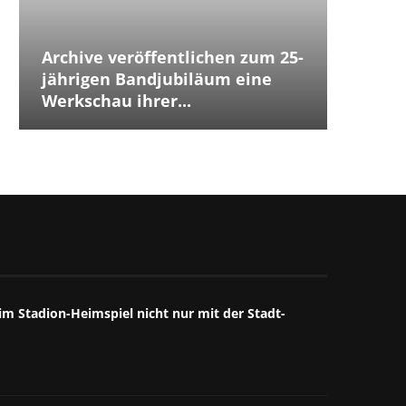
Archive veröffentlichen zum 25-
Placeb
Placebo
Distur
jährigen Bandjubiläum eine
The Cu
Jubilä
besten
The We
Annive
Tears 
Iggy P
Werkschau ihrer...
ersten
Debüts.
Box...
starke
großart
starkes
Mitschn
m Stadion-Heimspiel nicht nur mit der Stadt-