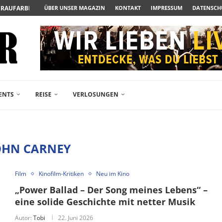
UERAUFARBEITUNG DER BESONDEREN ART
ÜBER UNSER MAGAZIN
KONTAKT
IMPRESSUM
DATENSCH
N ZUM ALBTRAUM WIRD
SPÄTE...
– FREIKARTEN- UND...
R ACTION-BLOCKBUSTER...
ENDÄREN POLARSTERN...
RAMA JETZT AUF DVD...
LESINGERS ROMCOM AUS 1963...
ENTS
REISE
VERLOSUNGEN
OHN CARNEY
Film
Kinofilm-Kritiken
Neu im Kino
„Power Ballad – Der Song meines Lebens“ –
eine solide Geschichte mit netter Musik
Autor:
Tobi
22. Juni 2026