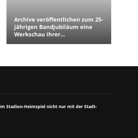
Archive veröffentlichen zum 25-
Placeb
Placebo
Distur
jährigen Bandjubiläum eine
The Cu
Jubilä
besten
The We
Annive
Tears 
Iggy P
Werkschau ihrer...
ersten
Debüts.
Box...
starke
großart
starkes
Mitschn
m Stadion-Heimspiel nicht nur mit der Stadt-