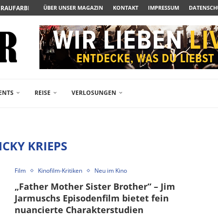
UERAUFARBEITUNG DER BESONDEREN ART
ÜBER UNSER MAGAZIN
KONTAKT
IMPRESSUM
DATENSCH
N ZUM ALBTRAUM WIRD
SPÄTE...
– FREIKARTEN- UND...
R ACTION-BLOCKBUSTER...
ENDÄREN POLARSTERN...
RAMA JETZT AUF DVD...
LESINGERS ROMCOM AUS 1963...
ENTS
REISE
VERLOSUNGEN
ICKY KRIEPS
Film
Kinofilm-Kritiken
Neu im Kino
„Father Mother Sister Brother“ – Jim
Jarmuschs Episodenfilm bietet fein
nuancierte Charakterstudien