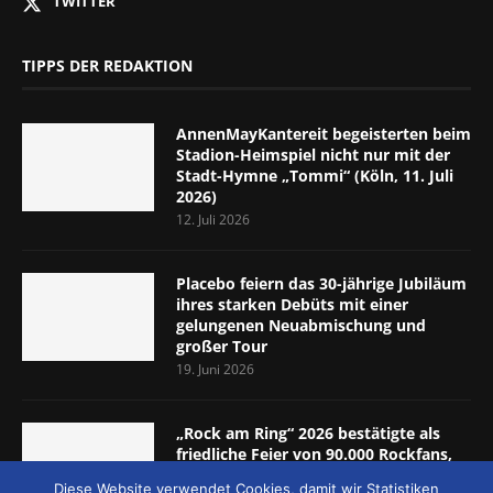
TWITTER
TIPPS DER REDAKTION
AnnenMayKantereit begeisterten beim
Stadion-Heimspiel nicht nur mit der
Stadt-Hymne „Tommi“ (Köln, 11. Juli
2026)
12. Juli 2026
Placebo feiern das 30-jährige Jubiläum
ihres starken Debüts mit einer
gelungenen Neuabmischung und
großer Tour
19. Juni 2026
„Rock am Ring“ 2026 bestätigte als
friedliche Feier von 90.000 Rockfans,
dass das Konzept passt (Nürburgring,
Diese Website verwendet Cookies, damit wir Statistiken