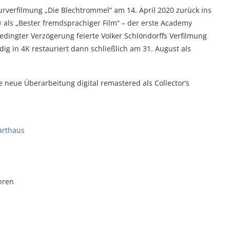
turverfilmung „Die Blechtrommel“ am 14. April 2020 zurück ins
 als „Bester fremdsprachiger Film“ – der erste Academy
ingter Verzögerung feierte Volker Schlöndorffs Verfilmung
 in 4K restauriert dann schließlich am 31. August als
e neue Überarbeitung digital remastered als Collector’s
arthaus
hren