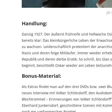
(© 
Handlung:
Danzig 1927. Der äußerst frühreife und hellwache Osk
bereits klar: Das kleinbürgerliche Leben der Erwachse
zu wachsen. Leidenschaftlich protestiert der anarch
Nazis und deren feige Mitläufer. Immer wieder erhe
Republik und deren derbe Erotik. So schrill, bis Glas 
beginnt, beschließt Oskar wieder am Leben teilzune
Bonus-Material:
Als Extras findet man auf den drei DVDs bzw. zwei Blu-
neues Interview mit Volker Schlöndorff, den Audiokom
Blechtrommel – Erinnerungen von Volker Schlöndorff“,
Eberhard Junkersdorf, geschnittene Szenen mit Komm
noch ein umfangreiches Booklet.