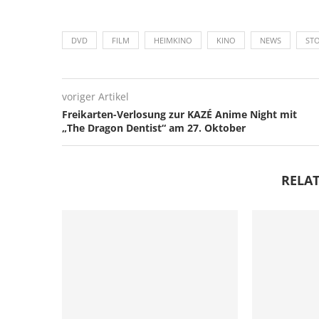
DVD
FILM
HEIMKINO
KINO
NEWS
ST
voriger Artikel
Freikarten-Verlosung zur KAZÉ Anime Night mit
„The Dragon Dentist“ am 27. Oktober
RELAT