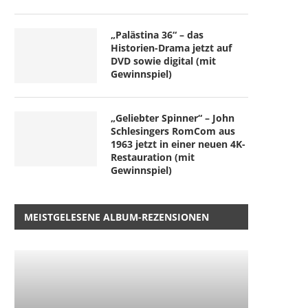
„Palästina 36“ – das
Historien-Drama jetzt auf
DVD sowie digital (mit
Gewinnspiel)
„Geliebter Spinner“ – John
Schlesingers RomCom aus
1963 jetzt in einer neuen 4K-
Restauration (mit
Gewinnspiel)
MEISTGELESENE ALBUM-REZENSIONEN
„Nightborn“ – wenn Muttersein
“Der Teufel trägt Prada 2”
zum Albtraum wird
späte...
5. August 2026
4. August 2026