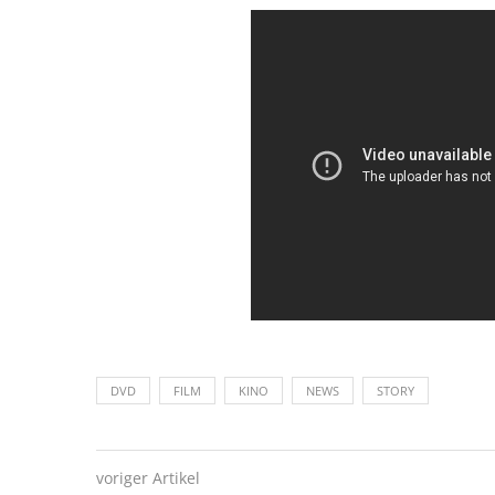
DVD
FILM
KINO
NEWS
STORY
voriger Artikel