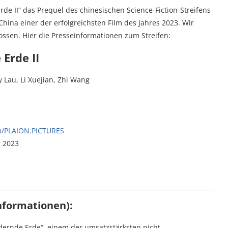
e II“ das Prequel des chinesischen Science-Fiction-Streifens
hina einer der erfolgreichsten Film des Jahres 2023. Wir
lossen. Hier die Presseinformationen zum Streifen:
Erde II
 Lau, Li Xuejian, Zhi Wang
m/PLAION.PICTURES
 2023
nformationen):
ndernde Erde“, einem der umsatzstärksten nicht-