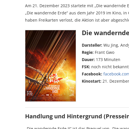
Am 21. Dezember 2023 startete mit „Die wandernde Erd
„Die wandernde Erde“ aus dem Jahr 2019 im Kino, in C
haben Freikarten verlost, die Aktion ist aber abgesch
Die wandernde 
Darsteller:
Wu Jing, Andy
Regie:
Frant Gwo
Dauer:
173 Minuten
FSK:
noch nicht bekannt
Facebook:
facebook.co
Kinostart:
21. Dezember
Handlung und Hintergrund (Pressei
„Die wandernde Erde II“ ist das Prequel von „Die wa