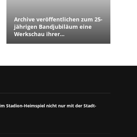
Archive veröffentlichen zum 25-
Placeb
Placebo
Distur
jährigen Bandjubiläum eine
The Cu
Jubilä
besten
The We
Annive
Tears 
Iggy P
Werkschau ihrer...
ersten
Debüts.
Box...
starke
großart
starkes
Mitschn
m Stadion-Heimspiel nicht nur mit der Stadt-