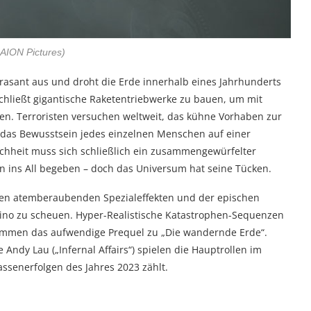
AION Pictures)
 rasant aus und droht die Erde innerhalb eines Jahrhunderts
schließt gigantische Raketentriebwerke zu bauen, um mit
n. Terroristen versuchen weltweit, das kühne Vorhaben zur
 das Bewusstsein jedes einzelnen Menschen auf einer
schheit muss sich schließlich ein zusammengewürfelter
n ins All begeben – doch das Universum hat seine Tücken.
inen atemberaubenden Spezialeffekten und der epischen
Kino zu scheuen. Hyper-Realistische Katastrophen-Sequenzen
stimmen das aufwendige Prequel zu „Die wandernde Erde“.
Andy Lau („Infernal Affairs“) spielen die Hauptrollen im
ssenerfolgen des Jahres 2023 zählt.