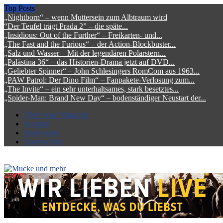
Top Posts
„Nightborn“ – wenn Muttersein zum Albtraum wird
“Der Teufel trägt Prada 2” – die späte...
„Insidious: Out of the Further“ – Freikarten- und...
„The Fast and the Furious“ – der Action-Blockbuster...
„Salz und Wasser – Mit der legendären Polarstern...
„Palästina 36“ – das Historien-Drama jetzt auf DVD...
„Geliebter Spinner“ – John Schlesingers RomCom aus 1963...
„PAW Patrol: Der Dino Film“ – Fanpakete-Verlosung zum...
„The Invite“ – ein sehr unterhaltsames, stark besetztes...
„Spider-Man: Brand New Day“ – bodenständiger Neustart der...
Über unser Magazin
Kontakt
Impressum
Datenschutz