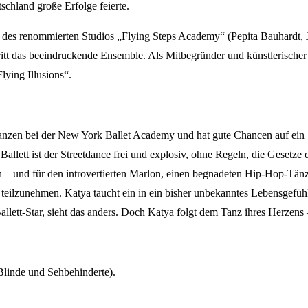
schland große Erfolge feierte.
s renommierten Studios „Flying Steps Academy“ (Pepita Bauhardt, Jef
tt das beeindruckende Ensemble. Als Mitbegründer und künstlerischer L
lying Illusions“.
Vortanzen bei der New York Ballet Academy und hat gute Chancen auf ein
 Ballett ist der Streetdance frei und explosiv, ohne Regeln, die Gesetze
– und für den introvertierten Marlon, einen begnadeten Hip-Hop-Tänzer.
 teilzunehmen. Katya taucht ein in ein bisher unbekanntes Lebensgefüh
allett-Star, sieht das anders. Doch Katya folgt dem Tanz ihres Herzens 
 Blinde und Sehbehinderte).