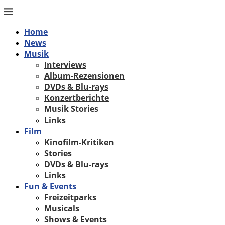
Home
News
Musik
Interviews
Album-Rezensionen
DVDs & Blu-rays
Konzertberichte
Musik Stories
Links
Film
Kinofilm-Kritiken
Stories
DVDs & Blu-rays
Links
Fun & Events
Freizeitparks
Musicals
Shows & Events