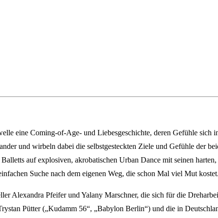
erwelle eine Coming-of-Age- und Liebesgeschichte, deren Gefühle sich 
inander und wirbeln dabei die selbstgesteckten Ziele und Gefühle der b
n Balletts auf explosiven, akrobatischen Urban Dance mit seinen harten,
 einfachen Suche nach dem eigenen Weg, die schon Mal viel Mut kostet
eller Alexandra Pfeifer und Yalany Marschner, die sich für die Dreha
r Trystan Pütter („Kudamm 56“, „Babylon Berlin“) und die in Deutschl