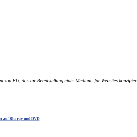
U, das zur Bereitstellung eines Mediums für Websites konzipiert w
tzt auf Blu-ray und DVD