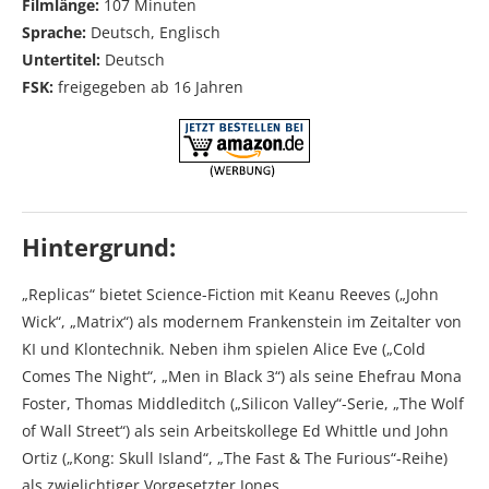
Filmlänge:
107 Minuten
Sprache:
Deutsch, Englisch
Untertitel:
Deutsch
FSK:
freigegeben ab 16 Jahren
Hintergrund:
„Replicas“ bietet Science-Fiction mit Keanu Reeves („John
Wick“, „Matrix“) als modernem Frankenstein im Zeitalter von
KI und Klontechnik. Neben ihm spielen Alice Eve („Cold
Comes The Night“, „Men in Black 3“) als seine Ehefrau Mona
Foster, Thomas Middleditch („Silicon Valley“-Serie, „The Wolf
of Wall Street“) als sein Arbeitskollege Ed Whittle und John
Ortiz („Kong: Skull Island“, „The Fast & The Furious“-Reihe)
als zwielichtiger Vorgesetzter Jones.