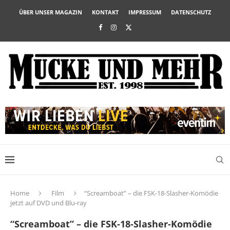
ÜBER UNSER MAGAZIN
KONTAKT
IMPRESSUM
DATENSCHUTZ
Home
Film
“Screamboat” – die FSK-18-Slasher-Komödie
jetzt auf DVD und Blu-ray
“Screamboat” – die FSK-18-Slasher-Komödie