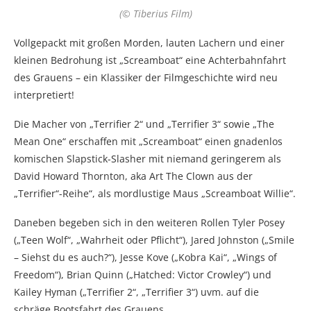
(© Tiberius Film)
Vollgepackt mit großen Morden, lauten Lachern und einer
kleinen Bedrohung ist „Screamboat“ eine Achterbahnfahrt
des Grauens – ein Klassiker der Filmgeschichte wird neu
interpretiert!
Die Macher von „Terrifier 2“ und „Terrifier 3“ sowie „The
Mean One“ erschaffen mit „Screamboat“ einen gnadenlos
komischen Slapstick-Slasher mit niemand geringerem als
David Howard Thornton, aka Art The Clown aus der
„Terrifier“-Reihe“, als mordlustige Maus „Screamboat Willie“.
Daneben begeben sich in den weiteren Rollen Tyler Posey
(„Teen Wolf“, „Wahrheit oder Pflicht“), Jared Johnston („Smile
– Siehst du es auch?“), Jesse Kove („Kobra Kai“, „Wings of
Freedom“), Brian Quinn („Hatched: Victor Crowley“) und
Kailey Hyman („Terrifier 2“, „Terrifier 3“) uvm. auf die
schräge Bootsfahrt des Grauens.