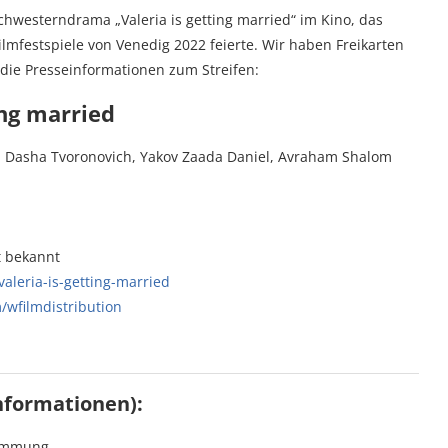
Schwesterndrama „Valeria is getting married“ im Kino, das
lmfestspiele von Venedig 2022 feierte. Wir haben Freikarten
r die Presseinformationen zum Streifen:
ing married
d, Dasha Tvoronovich, Yakov Zaada Daniel, Avraham Shalom
t bekannt
aleria-is-getting-married
/wfilmdistribution
nformationen):
timmung