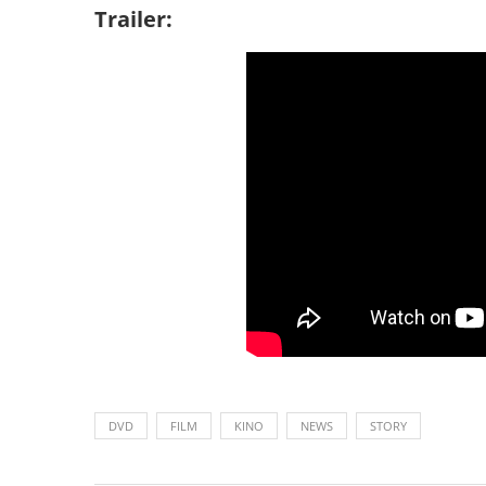
Trailer:
DVD
FILM
KINO
NEWS
STORY