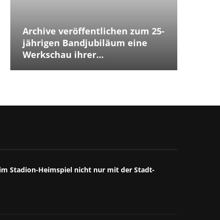
Archive veröffentlichen zum 25-
Placeb
Placebo
Distur
jährigen Bandjubiläum eine
The Cu
Jubilä
besten
The We
Annive
Tears 
Iggy P
Werkschau ihrer...
ersten
Debüts.
Box...
starke
großart
starkes
Mitschn
m Stadion-Heimspiel nicht nur mit der Stadt-