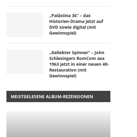
„Palästina 36“ – das
Historien-Drama jetzt auf
DVD sowie digital (mit
Gewinnspiel)
„Geliebter Spinner“ – John
Schlesingers RomCom aus
1963 jetzt in einer neuen 4K-
Restauration (mit
Gewinnspiel)
MEISTGELESENE ALBUM-REZENSIONEN
„Nightborn“ – wenn Muttersein
“Der Teufel trägt Prada 2”
zum Albtraum wird
späte...
5. August 2026
4. August 2026