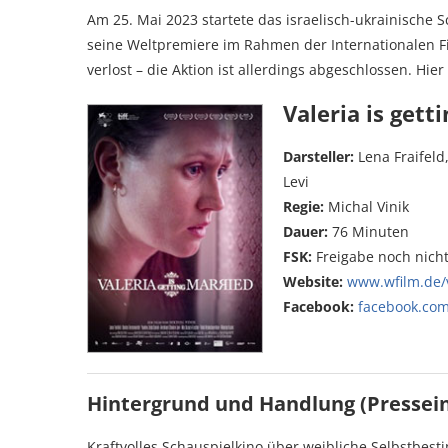
Am 25. Mai 2023 startete das israelisch-ukrainische 
seine Weltpremiere im Rahmen der Internationalen Fi
verlost – die Aktion ist allerdings abgeschlossen. Hie
Valeria is gett
Darsteller:
Lena Fraifel
Levi
Regie:
Michal Vinik
Dauer:
76 Minuten
FSK:
Freigabe noch nich
Website:
www.wfilm.de/v
Facebook:
facebook.com
Hintergrund und Handlung (Pressei
Kraftvolles Schauspielkino über weibliche Selbstbes