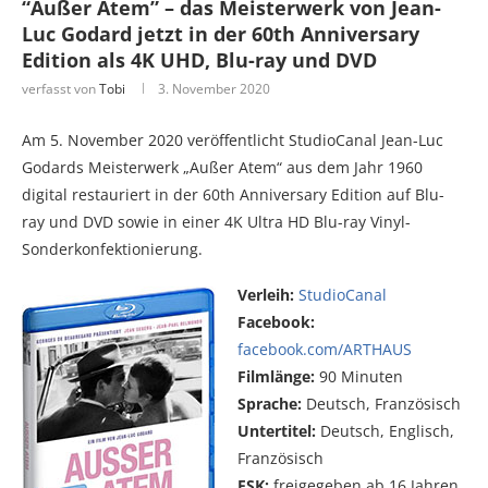
“Außer Atem” – das Meisterwerk von Jean-
Luc Godard jetzt in der 60th Anniversary
Edition als 4K UHD, Blu-ray und DVD
verfasst von
Tobi
3. November 2020
Am 5. November 2020 veröffentlicht StudioCanal Jean-Luc
Godards Meisterwerk „Außer Atem“ aus dem Jahr 1960
digital restauriert in der 60th Anniversary Edition auf Blu-
ray und DVD sowie in einer 4K Ultra HD Blu-ray Vinyl-
Sonderkonfektionierung.
Verleih:
StudioCanal
Facebook:
facebook.com/ARTHAUS
Filmlänge:
90 Minuten
Sprache:
Deutsch, Französisch
Untertitel:
Deutsch, Englisch,
Französisch
FSK:
freigegeben ab 16 Jahren