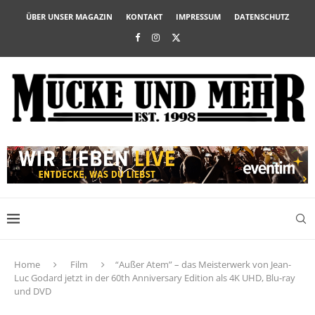
ÜBER UNSER MAGAZIN
KONTAKT
IMPRESSUM
DATENSCHUTZ
Home
Film
“Außer Atem” – das Meisterwerk von Jean-
Luc Godard jetzt in der 60th Anniversary Edition als 4K UHD, Blu-ray
und DVD