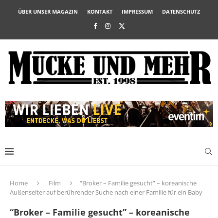
ÜBER UNSER MAGAZIN
KONTAKT
IMPRESSUM
DATENSCHUTZ
Home
Film
“Broker – Familie gesucht” – koreanische
Außenseiter auf berührender Suche nach einer Familie für ein Baby
“Broker – Familie gesucht” – koreanische