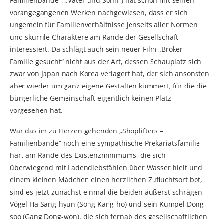
Familienbande“, „Vater und Sohn“) hat schon mit seinen
vorangegangenen Werken nachgewiesen, dass er sich
ungemein für Familienverhältnisse jenseits aller Normen
und skurrile Charaktere am Rande der Gesellschaft
interessiert. Da schlägt auch sein neuer Film „Broker –
Familie gesucht“ nicht aus der Art, dessen Schauplatz sich
zwar von Japan nach Korea verlagert hat, der sich ansonsten
aber wieder um ganz eigene Gestalten kümmert, für die die
bürgerliche Gemeinschaft eigentlich keinen Platz
vorgesehen hat.
War das im zu Herzen gehenden „Shoplifters –
Familienbande“ noch eine sympathische Prekariatsfamilie
hart am Rande des Existenzminimums, die sich
überwiegend mit Ladendiebstählen über Wasser hielt und
einem kleinen Mädchen einen herzlichen Zufluchtsort bot,
sind es jetzt zunächst einmal die beiden äußerst schrägen
Vögel Ha Sang-hyun (Song Kang-ho) und sein Kumpel Dong-
soo (Gang Dong-won), die sich fernab des gesellschaftlichen