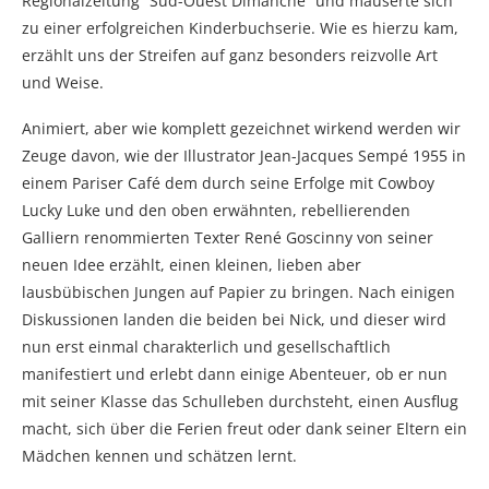
Regionalzeitung “Sud-Ouest Dimanche” und mauserte sich
zu einer erfolgreichen Kinderbuchserie. Wie es hierzu kam,
erzählt uns der Streifen auf ganz besonders reizvolle Art
und Weise.
Animiert, aber wie komplett gezeichnet wirkend werden wir
Zeuge davon, wie der Illustrator Jean-Jacques Sempé 1955 in
einem Pariser Café dem durch seine Erfolge mit Cowboy
Lucky Luke und den oben erwähnten, rebellierenden
Galliern renommierten Texter René Goscinny von seiner
neuen Idee erzählt, einen kleinen, lieben aber
lausbübischen Jungen auf Papier zu bringen. Nach einigen
Diskussionen landen die beiden bei Nick, und dieser wird
nun erst einmal charakterlich und gesellschaftlich
manifestiert und erlebt dann einige Abenteuer, ob er nun
mit seiner Klasse das Schulleben durchsteht, einen Ausflug
macht, sich über die Ferien freut oder dank seiner Eltern ein
Mädchen kennen und schätzen lernt.