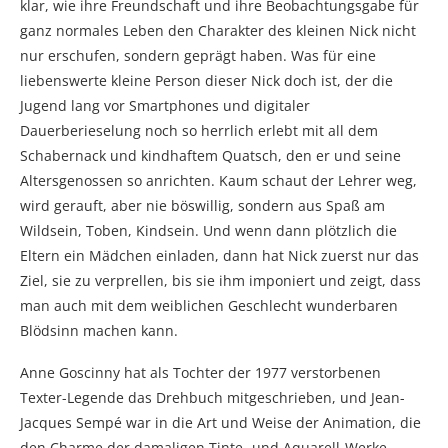
klar, wie ihre Freundschaft und ihre Beobachtungsgabe für
ganz normales Leben den Charakter des kleinen Nick nicht
nur erschufen, sondern geprägt haben. Was für eine
liebenswerte kleine Person dieser Nick doch ist, der die
Jugend lang vor Smartphones und digitaler
Dauerberieselung noch so herrlich erlebt mit all dem
Schabernack und kindhaftem Quatsch, den er und seine
Altersgenossen so anrichten. Kaum schaut der Lehrer weg,
wird gerauft, aber nie böswillig, sondern aus Spaß am
Wildsein, Toben, Kindsein. Und wenn dann plötzlich die
Eltern ein Mädchen einladen, dann hat Nick zuerst nur das
Ziel, sie zu verprellen, bis sie ihm imponiert und zeigt, dass
man auch mit dem weiblichen Geschlecht wunderbaren
Blödsinn machen kann.
Anne Goscinny hat als Tochter der 1977 verstorbenen
Texter-Legende das Drehbuch mitgeschrieben, und Jean-
Jacques Sempé war in die Art und Weise der Animation, die
den Charme der damaligen Tinte- und Aquarell-Werke