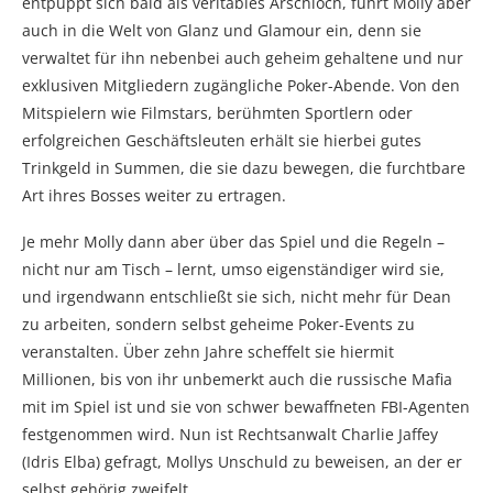
entpuppt sich bald als veritables Arschloch, führt Molly aber
auch in die Welt von Glanz und Glamour ein, denn sie
verwaltet für ihn nebenbei auch geheim gehaltene und nur
exklusiven Mitgliedern zugängliche Poker-Abende. Von den
Mitspielern wie Filmstars, berühmten Sportlern oder
erfolgreichen Geschäftsleuten erhält sie hierbei gutes
Trinkgeld in Summen, die sie dazu bewegen, die furchtbare
Art ihres Bosses weiter zu ertragen.
Je mehr Molly dann aber über das Spiel und die Regeln –
nicht nur am Tisch – lernt, umso eigenständiger wird sie,
und irgendwann entschließt sie sich, nicht mehr für Dean
zu arbeiten, sondern selbst geheime Poker-Events zu
veranstalten. Über zehn Jahre scheffelt sie hiermit
Millionen, bis von ihr unbemerkt auch die russische Mafia
mit im Spiel ist und sie von schwer bewaffneten FBI-Agenten
festgenommen wird. Nun ist Rechtsanwalt Charlie Jaffey
(Idris Elba) gefragt, Mollys Unschuld zu beweisen, an der er
selbst gehörig zweifelt.