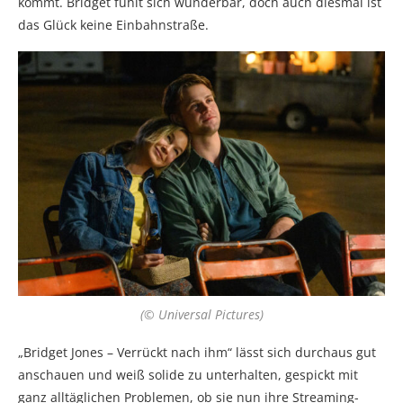
kommt. Bridget fühlt sich wunderbar, doch auch diesmal ist
das Glück keine Einbahnstraße.
(© Universal Pictures)
„Bridget Jones – Verrückt nach ihm“ lässt sich durchaus gut
anschauen und weiß solide zu unterhalten, gespickt mit
ganz alltäglichen Problemen, ob sie nun ihre Streaming-