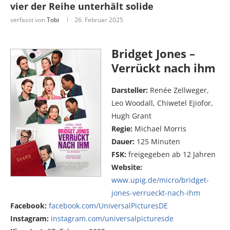
vier der Reihe unterhält solide
verfasst von
Tobi
26. Februar 2025
Bridget Jones –
Verrückt nach ihm
Darsteller:
Renée Zellweger,
Leo Woodall, Chiwetel Ejiofor,
Hugh Grant
Regie:
Michael Morris
Dauer:
125 Minuten
FSK:
freigegeben ab 12 Jahren
Website:
www.upig.de/micro/bridget-
jones-verrueckt-nach-ihm
Facebook:
facebook.com/UniversalPicturesDE
Instagram:
instagram.com/universalpicturesde