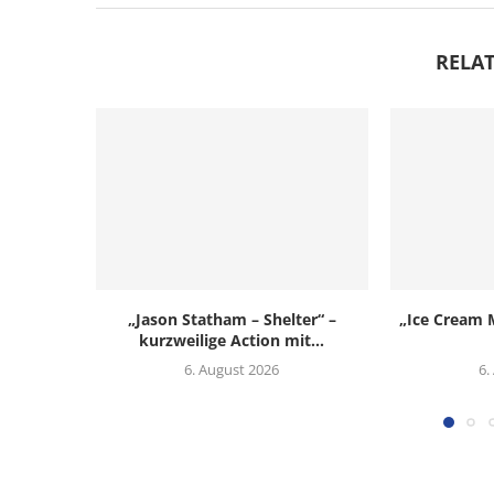
RELAT
„Jason Statham – Shelter“ –
„Ice Cream M
kurzweilige Action mit...
6. August 2026
6.