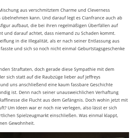
 Mischung aus verschmitztem Charme und Cleverness
 übelnehmen kann. Und darauf legt es Cianfrance auch ab
sfigur aufbaut, die bei ihren regelmäßigen Überfällen auf
rgeht und darauf achtet, dass niemand zu Schaden kommt.
lung in die Illegalität, als er nach seiner Entlassung aus
uß fasste und sich so noch nicht einmal Geburtstagsgeschenke
renden Straftaten, doch gerade diese Sympathie mit dem
r sich statt auf die Raubzüge lieber auf Jeffreys
rt und uns anschließend eine kaum fassbare Geschichte
kundig ist. Denn nach seiner unausweichlichen Verhaftung
h Raffinesse die Flucht aus dem Gefängnis. Doch wohin jetzt mit
t? Um Ideen war er noch nie verlegen, also lässt er sich
rtlichen Spielzeugmarkt einschließen. Was einmal klappt,
amen Gewohnheit.