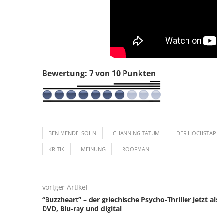
Bewertung: 7 von 10 Punkten
BEN MENDELSOHN
CHANNING TATUM
DER HOCHSTAP
KRITIK
MEINUNG
ROOFMAN
voriger Artikel
“Buzzheart” – der griechische Psycho-Thriller jetzt al
DVD, Blu-ray und digital