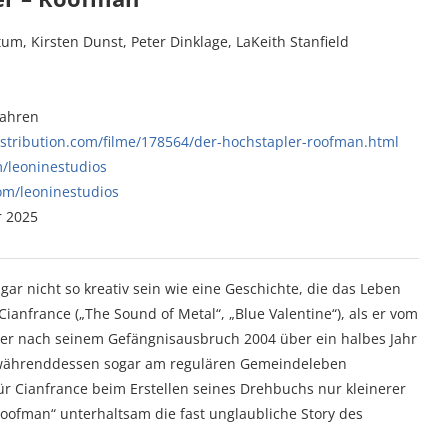
m, Kirsten Dunst, Peter Dinklage, LaKeith Stanfield
Jahren
stribution.com/filme/178564/der-hochstapler-roofman.html
/leoninestudios
om/leoninestudios
 2025
ar nicht so kreativ sein wie eine Geschichte, die das Leben
ianfrance („The Sound of Metal“, „Blue Valentine“), als er vom
 der nach seinem Gefängnisausbruch 2004 über ein halbes Jahr
 währenddessen sogar am regulären Gemeindeleben
r Cianfrance beim Erstellen seines Drehbuchs nur kleinerer
Roofman“ unterhaltsam die fast unglaubliche Story des