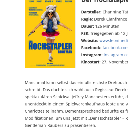
Darsteller:
Channing Tatu
Regie:
Derek Cianfrance
Dauer:
126 Minuten
FSK:
freigegeben ab 12 
Website:
www.leoninedi
Facebook:
facebook.com
Instagram:
instagram.c
Kinostart:
27. November
Manchmal kann selbst das einfallsreichste Drehbuch g
schreibt. Das dachte sich wohl auch Regisseur Derek C
spektakulären Schicksal Jeffrey Manchesters erfuhr,
unentdeckt in einem Spielwarenkaufhaus lebte und
Charlottes teilnahm. Dementsprechend bedurfte es fü
Modifikationen, um uns jetzt mit „Der Hochstapler – 
Gentleman-Räubers zu präsentieren.