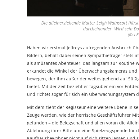
Die alleinerziehende Mutter Leigh Wainscott (Kirs
durcheinander. Wird sein Do
(© LE
Haben wir erstmal Jeffreys aufregenden Ausbruch übe
Bildern, behält dabei seinen Sympathieträger stets i
als amüsantes Abenteuer, das langsam zur Routine wird
erkundet die Winkel der Überwachungskameras und k
bewegen, der ihm außer der weitestgehend auf Süßi
bietet. Mit der Zeit bezieht er tagsüber ein vor Ent
und richtet sogar für sich ein Überwachungssystem d
Mit dem zieht der Regisseur eine weitere Ebene in se
Zeuge werden, wie der herrische Geschäftsführer Mitc
gefunden – die Belegschaft und allen voran die Allei
Ablehnung ihrer Bitte um eine Spielzeugspende für 
Kaufhausbewohner nicht auf sich sitzen lassen und 