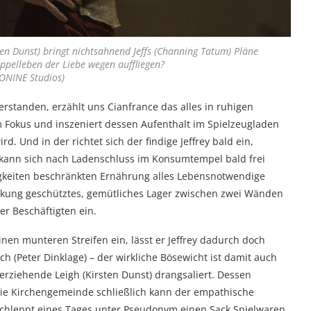
ten Dunst) bringt nichtsahnend Jeffs (Channing Tatum) Pläne
ppelleben der Liebe wegen auffliegen?
ONINE Studios)
rstanden, erzählt uns Cianfrance das alles in ruhigen
m Fokus und inszeniert dessen Aufenthalt im Spielzeugladen
. Und in der richtet sich der findige Jeffrey bald ein,
ann sich nach Ladenschluss im Konsumtempel bald frei
gkeiten beschränkten Ernährung alles Lebensnotwendige
deckung geschütztes, gemütliches Lager zwischen zwei Wänden
er Beschäftigten ein.
inen munteren Streifen ein, lässt er Jeffrey dadurch doch
h (Peter Dinklage) – der wirkliche Bösewicht ist damit auch
nerziehende Leigh (Kirsten Dunst) drangsaliert. Dessen
die Kirchengemeinde schließlich kann der empathische
schleppt eines Tages unter Pseudonym einen Sack Spielwaren