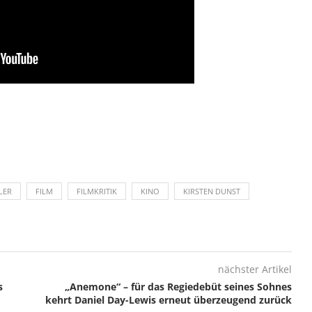
LER
FILM
FILMKRITIK
KINO
KIRSTEN DUNST
nächster Artikel
s
„Anemone“ – für das Regiedebüt seines Sohnes
kehrt Daniel Day-Lewis erneut überzeugend zurück