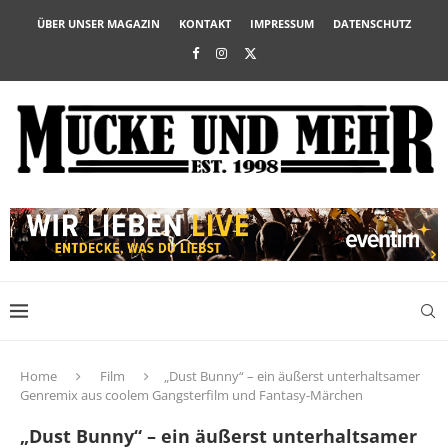
ÜBER UNSER MAGAZIN
KONTAKT
IMPRESSUM
DATENSCHUTZ
Home
Film
„Dust Bunny“ – ein äußerst unterhaltsamer
Genremix aus coolem Gangsterfilm und Fantasy-Märchen
„Dust Bunny“ – ein äußerst unterhaltsamer