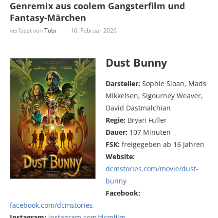
Genremix aus coolem Gangsterfilm und
Fantasy-Märchen
verfasst von
Tobi
16. Februar 2026
Dust Bunny
Darsteller:
Sophie Sloan, Mads
Mikkelsen, Sigourney Weaver,
David Dastmalchian
Regie:
Bryan Fuller
Dauer:
107 Minuten
FSK:
freigegeben ab 16 Jahren
Website:
dcmstories.com/movie/dust-
bunny
Facebook:
facebook.com/dcmstories
Instagram:
instagram.com/dcmfilm