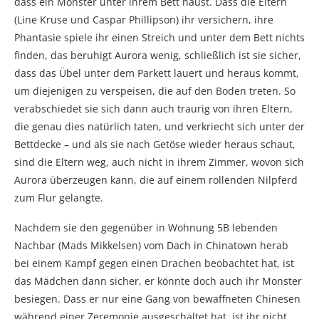
dass ein Monster unter ihrem Bett haust. Dass die Eltern
(Line Kruse und Caspar Phillipson) ihr versichern, ihre
Phantasie spiele ihr einen Streich und unter dem Bett nichts
finden, das beruhigt Aurora wenig, schließlich ist sie sicher,
dass das Übel unter dem Parkett lauert und heraus kommt,
um diejenigen zu verspeisen, die auf den Boden treten. So
verabschiedet sie sich dann auch traurig von ihren Eltern,
die genau dies natürlich taten, und verkriecht sich unter der
Bettdecke – und als sie nach Getöse wieder heraus schaut,
sind die Eltern weg, auch nicht in ihrem Zimmer, wovon sich
Aurora überzeugen kann, die auf einem rollenden Nilpferd
zum Flur gelangte.
Nachdem sie den gegenüber in Wohnung 5B lebenden
Nachbar (Mads Mikkelsen) vom Dach in Chinatown herab
bei einem Kampf gegen einen Drachen beobachtet hat, ist
das Mädchen dann sicher, er könnte doch auch ihr Monster
besiegen. Dass er nur eine Gang von bewaffneten Chinesen
während einer Zeremonie ausgeschaltet hat, ist ihr nicht