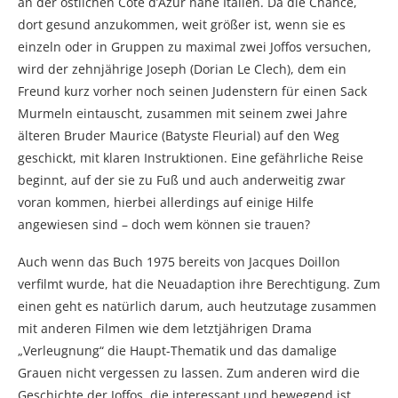
an der östlichen Côte d’Azur nahe Italien. Da die Chance,
dort gesund anzukommen, weit größer ist, wenn sie es
einzeln oder in Gruppen zu maximal zwei Joffos versuchen,
wird der zehnjährige Joseph (Dorian Le Clech), dem ein
Freund kurz vorher noch seinen Judenstern für einen Sack
Murmeln eintauscht, zusammen mit seinem zwei Jahre
älteren Bruder Maurice (Batyste Fleurial) auf den Weg
geschickt, mit klaren Instruktionen. Eine gefährliche Reise
beginnt, auf der sie zu Fuß und auch anderweitig zwar
voran kommen, hierbei allerdings auf einige Hilfe
angewiesen sind – doch wem können sie trauen?
Auch wenn das Buch 1975 bereits von Jacques Doillon
verfilmt wurde, hat die Neuadaption ihre Berechtigung. Zum
einen geht es natürlich darum, auch heutzutage zusammen
mit anderen Filmen wie dem letztjährigen Drama
„Verleugnung“ die Haupt-Thematik und das damalige
Grauen nicht vergessen zu lassen. Zum anderen wird die
Geschichte der Joffos, die interessant und bewegend ist,