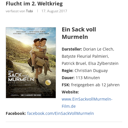
Flucht im 2. Weltkrieg
verfasst von
Tobi
17. August 2017
Ein Sack voll
Murmeln
Darsteller:
Dorian Le Clech,
Batyste Fleurial Palmieri,
Patrick Bruel, Elsa Zylberstein
Regie:
Christian Duguay
Dauer:
113 Minuten
FSK:
freigegeben ab 12 Jahren
Website:
www.EinSackvollMurmeln-
Film.de
Facebook:
facebook.com/EinSackVollMurmeln