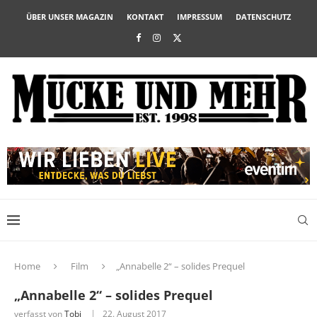
ÜBER UNSER MAGAZIN
KONTAKT
IMPRESSUM
DATENSCHUTZ
Home
Film
„Annabelle 2“ – solides Prequel
„Annabelle 2“ – solides Prequel
verfasst von
Tobi
22. August 2017