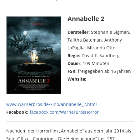
Annabelle 2
Darsteller:
Stephanie Sigman,
Talitha Bateman, Anthony
LaPaglia, Miranda Otto
Regie:
David F. Sandberg
Dauer:
109 Minuten
FSK:
freigegeben ab 16 Jahren
Website:
www.warnerbros.de/kino/annabelle_2.html
Facebook:
facebook.com/WarnerBrosHorror
Nachdem der Horrorfilm „Annabelle“ aus dem Jahr 2014 als
Spin-Off zu „Conjuring – Die Heimsuchung“ fast 257