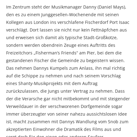
Im Zentrum steht der Musikmanager Danny (Daniel Mays),
den es zu einem Junggesellen-Wochenende mit seinen
Kollegen aus London ins verschlafene Fischerdorf Port Isaac
verschlägt. Dort lassen sie nicht nur kein Fettnäpfchen aus
und erweisen sich damit als typische Stadt-Großkotze,
sondern werden obendrein Zeuge eines Auftritts des
Freizeitchors „Fisherman‘s Friends“ am Pier, bei dem die
gestandenen Fischer die Gemeinde zu begeistern wissen.
Das nehmen Dannys Kumpels zum Anlass, ihn mal richtig
auf die Schippe zu nehmen und nach seinem Vorschlag
eines Shanty-Musikprojekts mit dem Auftrag
zurückzulassen, die Jungs unter Vertrag zu nehmen. Dass
der die Verarsche gar nicht mitbekommt und mit steigender
Verweildauer in der verschworenen Dorfgemeinde sogar
immer überzeugter von seiner nahezu aussichtslosen Idee
ist, macht zusammen mit Dannys Wandlung vom Snob zum
akzeptierten Einwohner die Dramatik des Films aus und
sorgt doch für den einen oder anderen Seufzer.