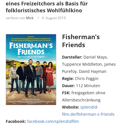
eines Freizeitchors als Basis für
folkloristisches Wohlfühlkino
verfasst von
Mick
6. August 2019
Fisherman’s
Friends
Darsteller:
Daniel Mays,
Tuppence Middleton, James
Purefoy, David Hayman
Regie:
Chris Foggin
Dauer:
112 Minuten
FSK:
freigegeben ohne
Altersbeschränkung
Website:
splendid-
film.de/fisherman-s-friends
Facebook:
facebook.com/splendidfilm