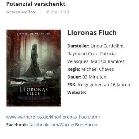
Potenzial verschenkt
verfasst von
Tobi
18. April 2019
Lloronas Fluch
Darsteller:
Linda Cardellini,
Raymond Cruz, Patricia
Velasquez, Marisol Ramirez
Regie:
Michael Chaves
Dauer:
93 Minuten
FSK:
freigegeben ab 16 Jahren
Website:
www.warnerbros.de/kino/lloronas_fluch.html
Facebook:
facebook.com/WarnerBrosHorror