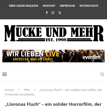
ÜBER UNSER MAGAZIN
KONTAKT
IMPRESSUM
DATENSCHUTZ
Home
Film
„Lloronas Fluch“ – ein solider Horrorfilm, der
Potenzial verschenkt
„Lloronas Fluch“ – ein solider Horrorfilm, der