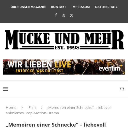
ÜBER UNSER MAGAZIN
KONTAKT
IMPRESSUM
DATENSCHUTZ
Home
Film
„Memoiren einer Schnecke“ – liebevoll
animiertes Stop-Motion-Drama
„Memoiren einer Schnecke“ – liebevoll