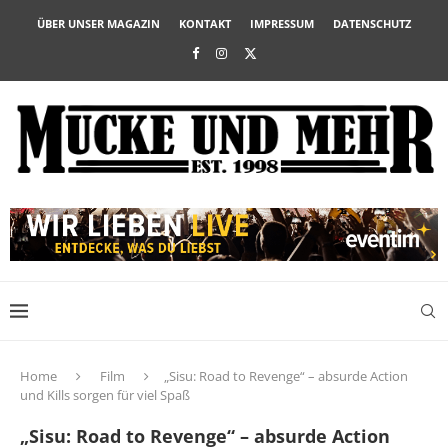
ÜBER UNSER MAGAZIN
KONTAKT
IMPRESSUM
DATENSCHUTZ
Home
Film
„Sisu: Road to Revenge“ – absurde Action
und Kills sorgen für viel Spaß
„Sisu: Road to Revenge“ – absurde Action