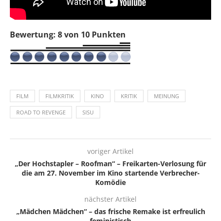
Bewertung: 8 von 10 Punkten
FILM
FILMKRITIK
KINO
KRITIK
MEINUNG
ROAD TO REVENGE
SISU
voriger Artikel
„Der Hochstapler – Roofman“ – Freikarten-Verlosung für
die am 27. November im Kino startende Verbrecher-
Komödie
nächster Artikel
„Mädchen Mädchen“ – das frische Remake ist erfreulich
feministisch