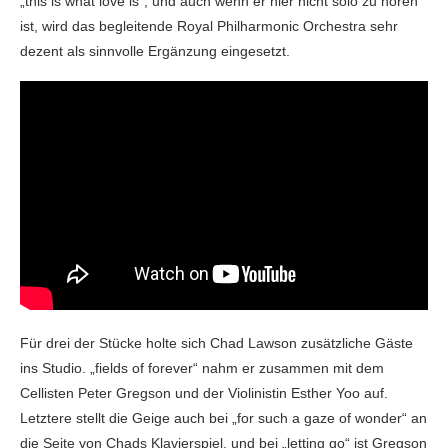
„this is what love is“, und auch wenn er hier nicht solo zu hören
ist, wird das begleitende Royal Philharmonic Orchestra sehr
dezent als sinnvolle Ergänzung eingesetzt.
Für drei der Stücke holte sich Chad Lawson zusätzliche Gäste
ins Studio. „fields of forever“ nahm er zusammen mit dem
Cellisten Peter Gregson und der Violinistin Esther Yoo auf.
Letztere stellt die Geige auch bei „for such a gaze of wonder“ an
die Seite von Chads Klavierspiel, und bei „letting go“ ist Gregson