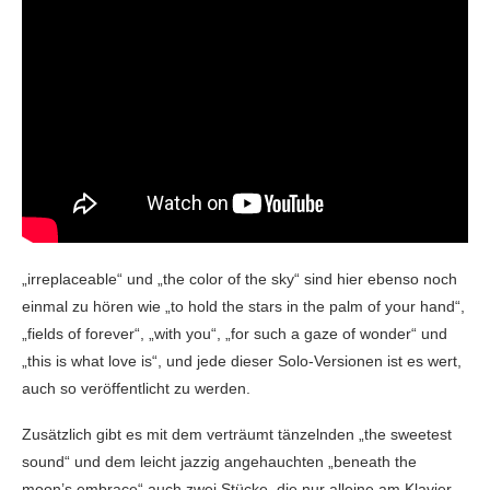
„irreplaceable“ und „the color of the sky“ sind hier ebenso noch
einmal zu hören wie „to hold the stars in the palm of your hand“,
„fields of forever“, „with you“, „for such a gaze of wonder“ und
„this is what love is“, und jede dieser Solo-Versionen ist es wert,
auch so veröffentlicht zu werden.
Zusätzlich gibt es mit dem verträumt tänzelnden „the sweetest
sound“ und dem leicht jazzig angehauchten „beneath the
moon’s embrace“ auch zwei Stücke, die nur alleine am Klavier