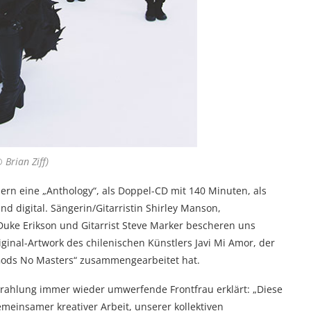
 Brian Ziff)
ndern eine „Anthology“, als Doppel-CD mit 140 Minuten, als
d digital. Sängerin/Gitarristin Shirley Manson,
uke Erikson und Gitarrist Steve Marker bescheren uns
iginal-Artwork des chilenischen Künstlers Javi Mi Amor, der
Gods No Masters“ zusammengearbeitet hat.
strahlung immer wieder umwerfende Frontfrau erklärt: „Diese
emeinsamer kreativer Arbeit, unserer kollektiven