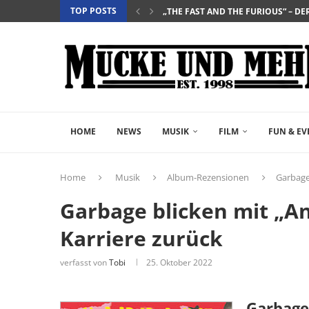
TOP POSTS
„THE FAST AND THE FURIOUS“ – DE
„SALZ UND WASSER – MIT DER LEG
„PALÄSTINA 36“ – DAS HISTORIEN-D
„GELIEBTER SPINNER“ – JOHN SCH
HOME
NEWS
MUSIK
FILM
FUN & EV
Home
Musik
Album-Rezensionen
Garbage 
Garbage blicken mit „An
Karriere zurück
verfasst von
Tobi
25. Oktober 2022
Garbage