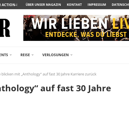
R ACTION-BLOCKBUSTER...
ÜBER UNSER MAGAZIN
KONTAKT
IMPRESSUM
DATENSCH
ENDÄREN POLARSTERN...
RAMA JETZT AUF DVD...
LESINGERS ROMCOM AUS 1963...
ENTS
REISE
VERLOSUNGEN
blicken mit „Anthology“ auf fast 30 Jahre Karriere zurück
thology“ auf fast 30 Jahre