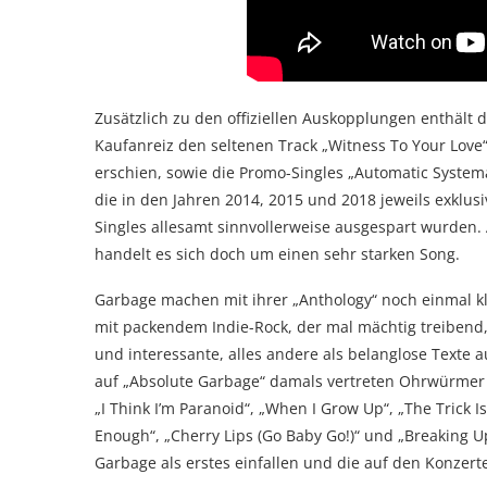
Zusätzlich zu den offiziellen Auskopplungen enthält 
Kaufanreiz den seltenen Track „Witness To Your Love“
erschien, sowie die Promo-Singles „Automatic Syste
die in den Jahren 2014, 2015 und 2018 jeweils exklus
Singles allesamt sinnvollerweise ausgespart wurden. 
handelt es sich doch um einen sehr starken Song.
Garbage machen mit ihrer „Anthology“ noch einmal kl
mit packendem Indie-Rock, der mal mächtig treibend,
und interessante, alles andere als belanglose Texte au
auf „Absolute Garbage“ damals vertreten Ohrwürmer „O
„I Think I’m Paranoid“, „When I Grow Up“, „The Trick I
Enough“, „Cherry Lips (Go Baby Go!)“ und „Breaking U
Garbage als erstes einfallen und die auf den Konzer