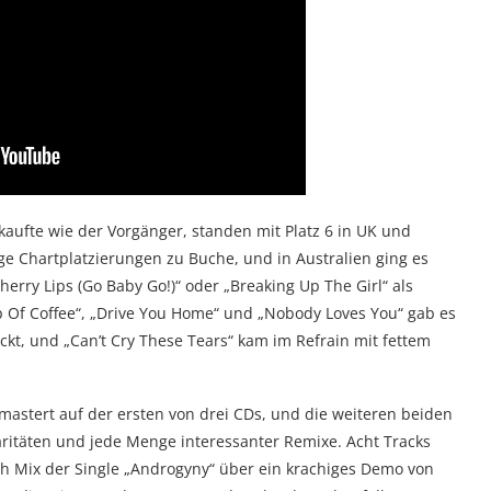
aufte wie der Vorgänger, standen mit Platz 6 in UK und
ge Chartplatzierungen zu Buche, und in Australien ging es
rry Lips (Go Baby Go!)“ oder „Breaking Up The Girl“ als
p Of Coffee“, „Drive You Home“ und „Nobody Loves You“ gab es
ckt, und „Can’t Cry These Tears“ kam im Refrain mit fettem
astert auf der ersten von drei CDs, und die weiteren beiden
aritäten und jede Menge interessanter Remixe. Acht Tracks
ugh Mix der Single „Androgyny“ über ein krachiges Demo von