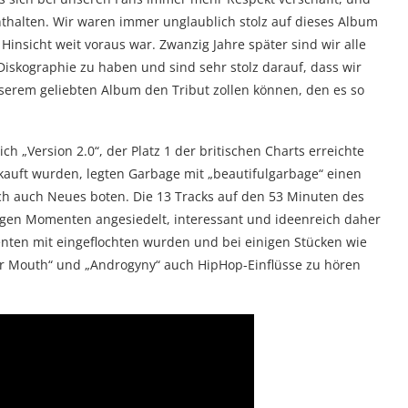
enthalten. Wir waren immer unglaublich stolz auf dieses Album
i Hinsicht weit voraus war. Zwanzig Jahre später sind wir alle
iskographie zu haben und sind sehr stolz darauf, dass wir
serem geliebten Album den Tribut zollen können, den es so
 „Version 2.0“, der Platz 1 der britischen Charts erreichte
kauft wurden, legten Garbage mit „beautifulgarbage“ einen
och auch Neues boten. Die 13 Tracks auf den 53 Minuten des
gen Momenten angesiedelt, interessant und ideenreich daher
ten mit eingeflochten wurden und bei einigen Stücken wie
Your Mouth“ und „Androgyny“ auch HipHop-Einflüsse zu hören