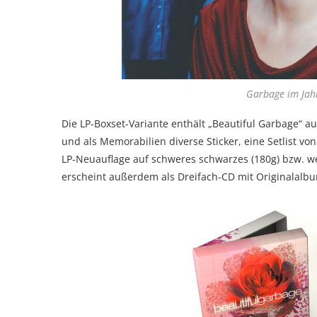
Garbage im Jah
Die LP-Boxset-Variante enthält „Beautiful Garbage“ a
und als Memorabilien diverse Sticker, eine Setlist vo
LP-Neuauflage auf schweres schwarzes (180g) bzw. we
erscheint außerdem als Dreifach-CD mit Originalalb