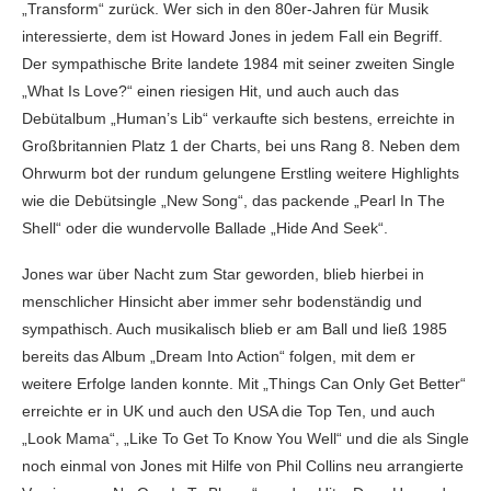
„Transform“ zurück. Wer sich in den 80er-Jahren für Musik
interessierte, dem ist Howard Jones in jedem Fall ein Begriff.
Der sympathische Brite landete 1984 mit seiner zweiten Single
„What Is Love?“ einen riesigen Hit, und auch auch das
Debütalbum „Human’s Lib“ verkaufte sich bestens, erreichte in
Großbritannien Platz 1 der Charts, bei uns Rang 8. Neben dem
Ohrwurm bot der rundum gelungene Erstling weitere Highlights
wie die Debütsingle „New Song“, das packende „Pearl In The
Shell“ oder die wundervolle Ballade „Hide And Seek“.
Jones war über Nacht zum Star geworden, blieb hierbei in
menschlicher Hinsicht aber immer sehr bodenständig und
sympathisch. Auch musikalisch blieb er am Ball und ließ 1985
bereits das Album „Dream Into Action“ folgen, mit dem er
weitere Erfolge landen konnte. Mit „Things Can Only Get Better“
erreichte er in UK und auch den USA die Top Ten, und auch
„Look Mama“, „Like To Get To Know You Well“ und die als Single
noch einmal von Jones mit Hilfe von Phil Collins neu arrangierte