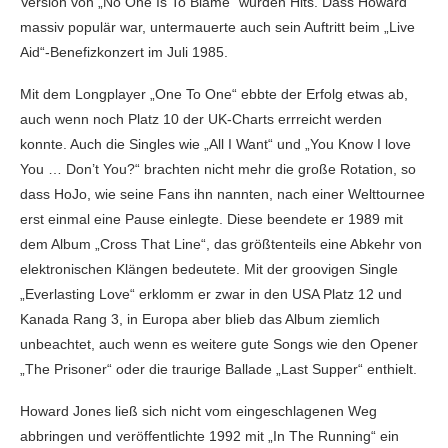
Version von „No One Is To Blame“ wurden Hits. Dass Howard
massiv populär war, untermauerte auch sein Auftritt beim „Live
Aid“-Benefizkonzert im Juli 1985.
Mit dem Longplayer „One To One“ ebbte der Erfolg etwas ab,
auch wenn noch Platz 10 der UK-Charts errreicht werden
konnte. Auch die Singles wie „All I Want“ und „You Know I love
You … Don’t You?“ brachten nicht mehr die große Rotation, so
dass HoJo, wie seine Fans ihn nannten, nach einer Welttournee
erst einmal eine Pause einlegte. Diese beendete er 1989 mit
dem Album „Cross That Line“, das größtenteils eine Abkehr von
elektronischen Klängen bedeutete. Mit der groovigen Single
„Everlasting Love“ erklomm er zwar in den USA Platz 12 und
Kanada Rang 3, in Europa aber blieb das Album ziemlich
unbeachtet, auch wenn es weitere gute Songs wie den Opener
„The Prisoner“ oder die traurige Ballade „Last Supper“ enthielt.
Howard Jones ließ sich nicht vom eingeschlagenen Weg
abbringen und veröffentlichte 1992 mit „In The Running“ ein