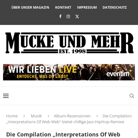
ÜBER UNSER MAGAZIN
KONTAKT
IMPRESSUM
DATENSCHUTZ
Home
Musik
Album-Rezensionen
Die Compilation
„Interpretations Of Web Web“ bietet chillige Jazz-HipHop-Remixe
Die Compilation „Interpretations Of Web